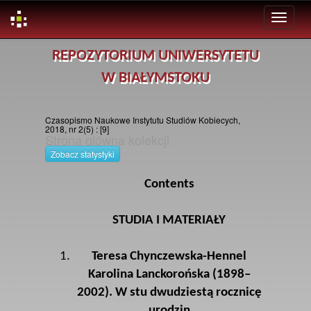
Skip
REPOZYTORIUM UNIWERSYTETU
navigation
W BIAŁYMSTOKU
Czasopismo Naukowe Instytutu Studiów Kobiecych,
2018, nr 2(5) : [9]
Strona glówna kolekcji
Zobacz statystyki
Contents
STUDIA I MATERIAŁY
Teresa Chynczewska-Hennel
Karolina Lanckorońska (1898–
2002). W stu dwudziestą rocznicę
urodzin