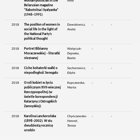
woman-politician in the
Inna
Belarusian magazine
“Rabotnitsa i Syalyanka”
(1946–1991)
2018
The position of women in
Dawidowicz,
-
-
social life in the light of
Aneta
the National Party’s
political thought
2018
Portret Bibianny
Walęciuk-
-
-
Moraczewskiej – literatki
Dejneka,
nieznanej
Beata
2018
Ciche bohaterki walki o
Sacharewicz,
-
-
niepodległość Senegalu
Edyta
2018
O roli kobiet w życiu
Kupczewska,
-
-
publicznym XVII-wiecznej
Marta
Rzeczypospolitej (w
świetle korespondencji
Katarzyny z Ostrogskich
Zamoyskiej)
2018
Karolina Lanckorońska
Chynczewska-
-
-
(1898–2002). W stu
Hennel,
dwudziestą rocznicę
Teresa
urodzin