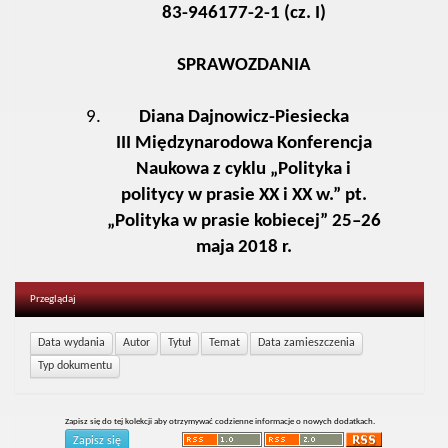
83-946177-2-1 (cz. I)
SPRAWOZDANIA
Diana Dajnowicz-Piesiecka
III Międzynarodowa Konferencja
Naukowa z cyklu „Polityka i
politycy w prasie XX i XX w.” pt.
„Polityka w prasie kobiecej” 25–26
maja 2018 r.
Przeglądaj
Zapisz się do tej kolekcji aby otrzymywać codzienne informacje o nowych dodatkach.