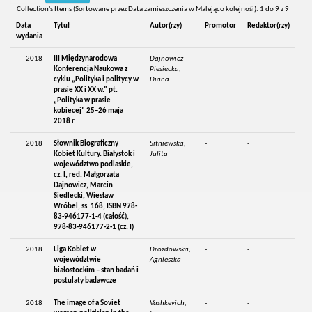
Collection's Items (Sortowane przez Data zamieszczenia w Malejąco kolejnośi): 1 do 9 z 9
Data
Tytuł
Autor(rzy)
Promotor
Redaktor(rzy)
wydania
2018
III Międzynarodowa
Dajnowicz-
-
-
Konferencja Naukowa z
Piesiecka,
cyklu „Polityka i politycy w
Diana
prasie XX i XX w.” pt.
„Polityka w prasie
kobiecej” 25–26 maja
2018 r.
2018
Słownik Biograficzny
Sitniewska,
-
-
Kobiet Kultury. Białystok i
Julita
województwo podlaskie,
cz. I, red. Małgorzata
Dajnowicz, Marcin
Siedlecki, Wiesław
Wróbel, ss. 168, ISBN 978-
83-946177-1-4 (całość),
978-83-946177-2-1 (cz. I)
2018
Liga Kobiet w
Drozdowska,
-
-
województwie
Agnieszka
białostockim – stan badań i
postulaty badawcze
2018
The image of a Soviet
Vashkevich,
-
-