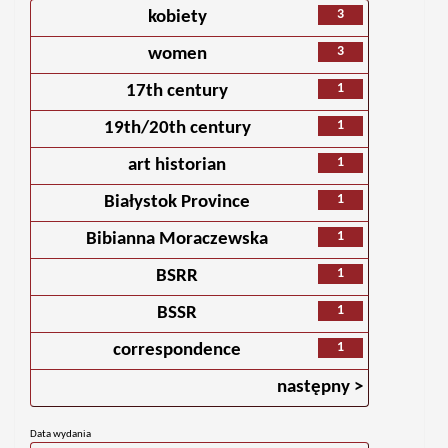
3
kobiety
3
women
1
17th century
1
19th/20th century
1
art historian
1
Białystok Province
1
Bibianna Moraczewska
1
BSRR
1
BSSR
1
correspondence
następny >
Data wydania