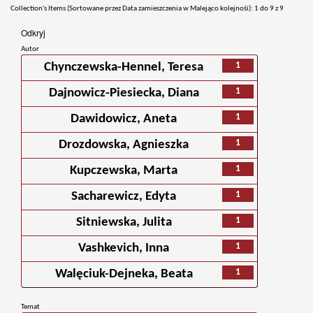
Collection's Items (Sortowane przez Data zamieszczenia w Malejąco kolejnośi): 1 do 9 z 9
Odkryj
Autor
1
Chynczewska-Hennel, Teresa
1
Dajnowicz-Piesiecka, Diana
1
Dawidowicz, Aneta
1
Drozdowska, Agnieszka
1
Kupczewska, Marta
1
Sacharewicz, Edyta
1
Sitniewska, Julita
1
Vashkevich, Inna
1
Walęciuk-Dejneka, Beata
Temat