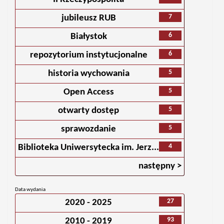
7
jubileusz RUB
6
Białystok
6
repozytorium instytucjonalne
5
historia wychowania
5
Open Access
5
otwarty dostęp
5
sprawozdanie
4
Biblioteka Uniwersytecka im. Jerz...
następny >
Data wydania
27
2020 - 2025
93
2010 - 2019