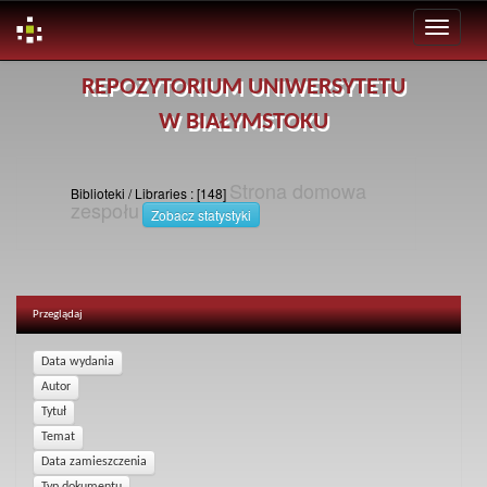
Skip
REPOZYTORIUM UNIWERSYTETU
navigation
W BIAŁYMSTOKU
Strona domowa
Biblioteki / Libraries : [148]
zespołu
Zobacz statystyki
Przeglądaj