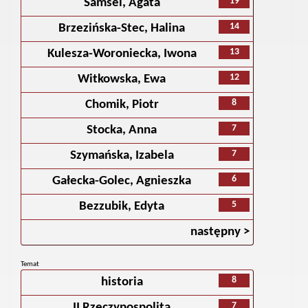
19
Samsel, Agata
14
Brzezińska-Stec, Halina
13
Kulesza-Woroniecka, Iwona
12
Witkowska, Ewa
8
Chomik, Piotr
7
Stocka, Anna
7
Szymańska, Izabela
6
Gałecka-Golec, Agnieszka
5
Bezzubik, Edyta
następny >
Temat
8
historia
7
II Rzeczypospolita