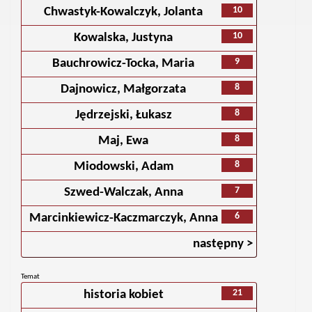
10
Chwastyk-Kowalczyk, Jolanta
10
Kowalska, Justyna
9
Bauchrowicz-Tocka, Maria
8
Dajnowicz, Małgorzata
8
Jędrzejski, Łukasz
8
Maj, Ewa
8
Miodowski, Adam
7
Szwed-Walczak, Anna
6
Marcinkiewicz-Kaczmarczyk, Anna
następny >
Temat
21
historia kobiet