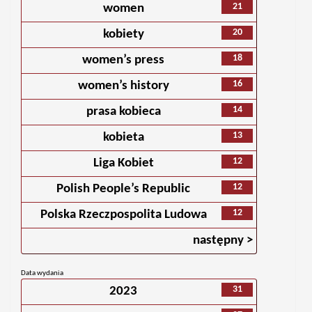
21
women
20
kobiety
18
women’s press
16
women’s history
14
prasa kobieca
13
kobieta
12
Liga Kobiet
12
Polish People’s Republic
12
Polska Rzeczpospolita Ludowa
następny >
Data wydania
31
2023