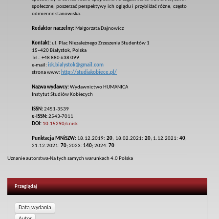
społeczne, poszerzać perspektywy ich oglądu i przybliżać różne, często
odmienne stanowiska.
Redaktor naczelny:
Małgorzata Dajnowicz
Kontakt:
ul. Plac Niezależnego Zrzeszenia Studentów 1
15–420 Białystok, Polska
Tel.: +48 880 638 099
e-mail:
isk.bialystok@gmail.com
strona www:
http://studiakobiece.pl/
Nazwa wydawcy:
Wydawnictwo HUMANICA
Instytut Studiów Kobiecych
ISSN:
2451-3539
e-ISSN:
2543-7011
DOI:
10.15290/cnisk
Punktacja MNiSZW:
18.12.2019:
20
; 18.02.2021:
20
; 1.12.2021:
40
;
21.12.2021:
70
; 2023:
140
; 2024:
70
Uznanie autorstwa-Na tych samych warunkach 4.0 Polska
Przeglądaj