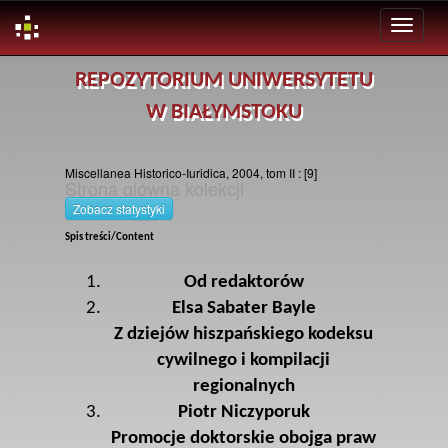
Skip
REPOZYTORIUM UNIWERSYTETU
navigation
W BIAŁYMSTOKU
Miscellanea Historico-Iuridica, 2004, tom II : [9]
Strona glówna kolekcji
Zobacz statystyki
Spis treści/Content
Od redaktorów
Elsa Sabater Bayle
Z dziejów hiszpańskiego kodeksu
cywilnego i kompilacji
regionalnych
Piotr Niczyporuk
Promocje doktorskie obojga praw