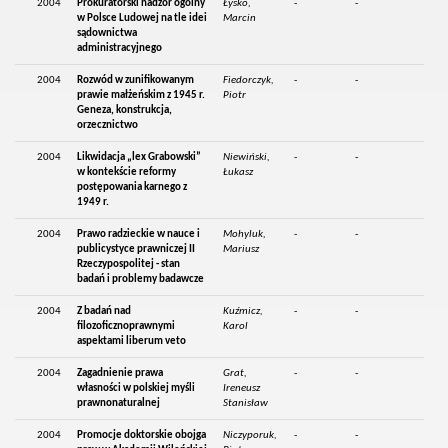
2004
Prokuratorski nadzór ogólny
Łysko,
-
-
w Polsce Ludowej na tle idei
Marcin
sądownictwa
administracyjnego
2004
Rozwód w zunifikowanym
Fiedorczyk,
-
-
prawie małżeńskim z 1945 r.
Piotr
Geneza, konstrukcja,
orzecznictwo
2004
Likwidacja „lex Grabowski”
Niewiński,
-
-
w kontekście reformy
Łukasz
postępowania karnego z
1949 r.
2004
Prawo radzieckie w nauce i
Mohyluk,
-
-
publicystyce prawniczej II
Mariusz
Rzeczypospolitej - stan
badań i problemy badawcze
2004
Z badań nad
Kuźmicz,
-
-
filozoficznoprawnymi
Karol
aspektami liberum veto
2004
Zagadnienie prawa
Grat,
-
-
własności w polskiej myśli
Ireneusz
prawnonaturalnej
Stanisław
2004
Promocje doktorskie obojga
Niczyporuk,
-
-