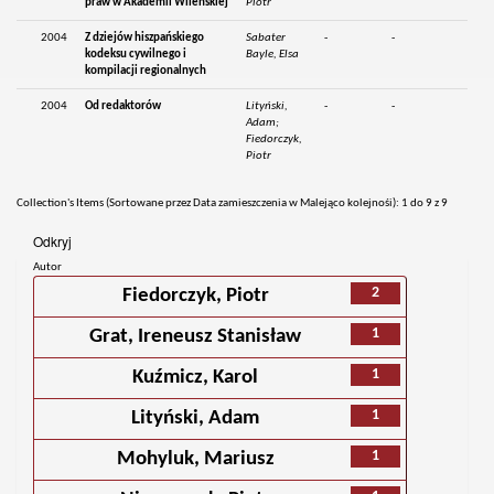
praw w Akademii Wileńskiej
Piotr
2004
Z dziejów hiszpańskiego
Sabater
-
-
kodeksu cywilnego i
Bayle, Elsa
kompilacji regionalnych
2004
Od redaktorów
Lityński,
-
-
Adam;
Fiedorczyk,
Piotr
Collection's Items (Sortowane przez Data zamieszczenia w Malejąco kolejnośi): 1 do 9 z 9
Odkryj
Autor
2
Fiedorczyk, Piotr
1
Grat, Ireneusz Stanisław
1
Kuźmicz, Karol
1
Lityński, Adam
1
Mohyluk, Mariusz