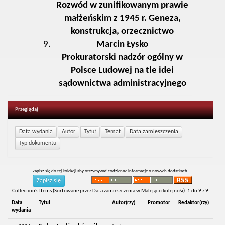
Rozwód w zunifikowanym prawie
małżeńskim z 1945 r. Geneza,
konstrukcja, orzecznictwo
Marcin Łysko
Prokuratorski nadzór ogólny w
Polsce Ludowej na tle idei
sądownictwa administracyjnego
Przeglądaj
Zapisz się do tej kolekcji aby otrzymywać codzienne informacje o nowych dodatkach.
Collection's Items (Sortowane przez Data zamieszczenia w Malejąco kolejnośi): 1 do 9 z 9
Data
Tytuł
Autor(rzy)
Promotor
Redaktor(rzy)
wydania