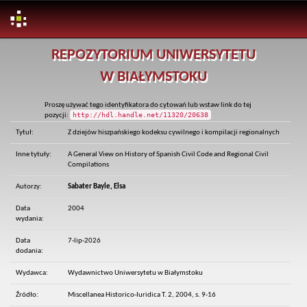
Skip
REPOZYTORIUM UNIWERSYTETU
navigation
W BIAŁYMSTOKU
Proszę używać tego identyfikatora do cytowań lub wstaw link do tej
http://hdl.handle.net/11320/20638
pozycji:
Tytuł:
Z dziejów hiszpańskiego kodeksu cywilnego i kompilacji regionalnych
Inne tytuły:
A General View on History of Spanish Civil Code and Regional Civil
Compilations
Autorzy:
Sabater Bayle, Elsa
Data
2004
wydania:
Data
7-lip-2026
dodania:
Wydawca:
Wydawnictwo Uniwersytetu w Białymstoku
Źródło:
Miscellanea Historico-Iuridica T. 2, 2004, s. 9-16