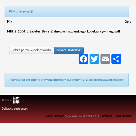
Pliki w tej pozycji:
Plik
Opis
MHI_2_2004_E_Sabater_Bayle_Z_dziejow_hiszpanskiego_kodeksu_cywilnego.pdf
Pokaż pełny widok rekordu
Zobacz statystyki
Facebook
Twitter
Email
Podziel
się
Pozycja jest chroniona prawem autorskim (Copyright © Wszelkie prawa zastrzeżone)
Theme by
Deklaracja dostępności
DSpace Software
Prawa Autorskie © 2002-2017
Duraspace
-
Zgłoś problem