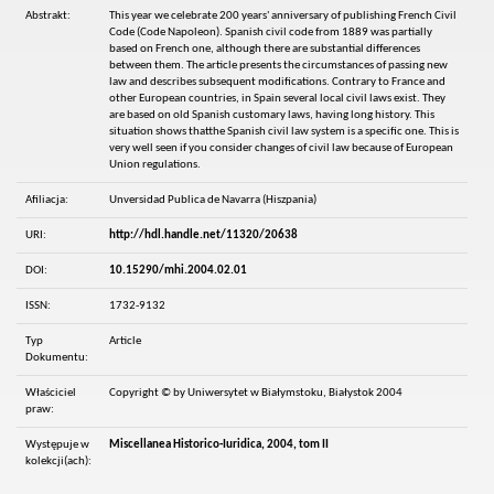
Abstrakt:
This year we celebrate 200 years' anniversary of publishing French Civil
Code (Code Napoleon). Spanish civil code from 1889 was partially
based on French one, although there are substantial differences
between them. The article presents the circumstances of passing new
law and describes subsequent modifications. Contrary to France and
other European countries, in Spain several local civil laws exist. They
are based on old Spanish customary laws, having long history. This
situation shows thatthe Spanish civil law system is a specific one. This is
very well seen if you consider changes of civil law because of European
Union regulations.
Afiliacja:
Unversidad Publica de Navarra (Hiszpania)
URI:
http://hdl.handle.net/11320/20638
DOI:
10.15290/mhi.2004.02.01
ISSN:
1732-9132
Typ
Article
Dokumentu:
Właściciel
Copyright © by Uniwersytet w Białymstoku, Białystok 2004
praw:
Występuje w
Miscellanea Historico-Iuridica, 2004, tom II
kolekcji(ach):