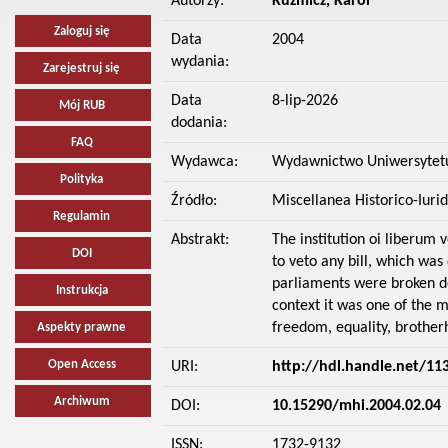
Autorzy:
Kuźmicz, Karol
Zaloguj się
Data
2004
wydania:
Zarejestruj się
Data
8-lip-2026
Mój RUB
dodania:
FAQ
Wydawca:
Wydawnictwo Uniwersytet
Polityka
Źródło:
Miscellanea Historico-Iuridi
Regulamin
Abstrakt:
The institution oi liberum 
DOI
to veto any bill, which was
parliaments were broken dow
Instrukcja
context it was one of the 
freedom, equality, brother
Aspekty prawne
Open Access
URI:
http://hdl.handle.net/11
Archiwum
DOI:
10.15290/mhi.2004.02.04
ISSN:
1732-9132