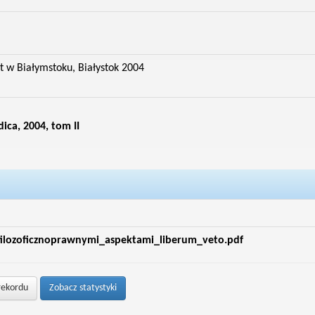
t w Białymstoku, Białystok 2004
dica, 2004, tom II
lozoficznoprawnymi_aspektami_liberum_veto.pdf
rekordu
Zobacz statystyki