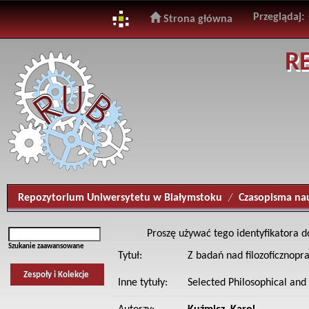
Przeglądaj:
Strona główna
Skip
R
navigation
Repozytorium Uniwersytetu w Białymstoku
Czasopisma na
Proszę używać tego identyfikatora d
Szukanie zaawansowane
Tytuł:
Z badań nad filozoficznop
Zespoły i Kolekcje
Inne tytuły:
Selected Philosophical and 