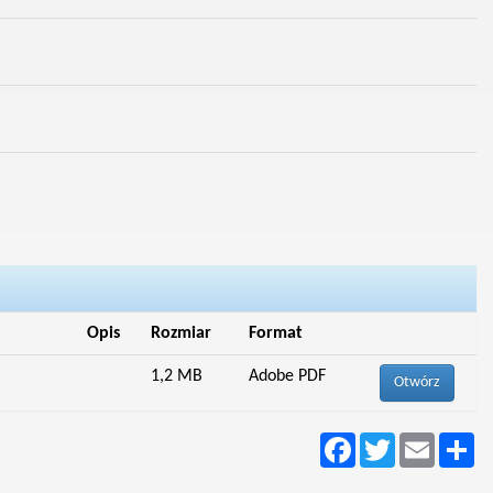
Opis
Rozmiar
Format
1,2 MB
Adobe PDF
Otwórz
Facebook
Twitter
Email
Po
si