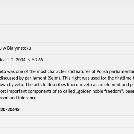
u w Białymstoku
ca T. 2, 2004, s. 53-65
veto was one of the most characteristicfeatures of Polish parliament
 discussed by parliament (Sejm). This right was used for the firsttime
n by veto. The article describes liberum veto as an element and prod
most important components of so called „golden noble freedom", base
hood and tolerance.
320/20643