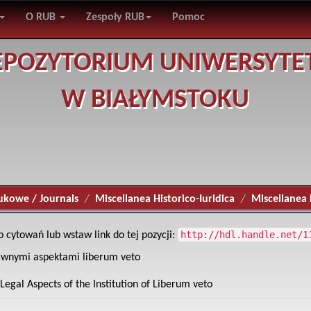
O RUB
Zespoły RUB
Pomoc
EPOZYTORIUM UNIWERSYTE
W BIAŁYMSTOKU
ukowe / Journals
Miscellanea Historico-Iuridica
Miscellanea H
http://hdl.handle.net/1
o cytowań lub wstaw link do tej pozycji:
rawnymi aspektami liberum veto
Legal Aspects of the Institution of Liberum veto