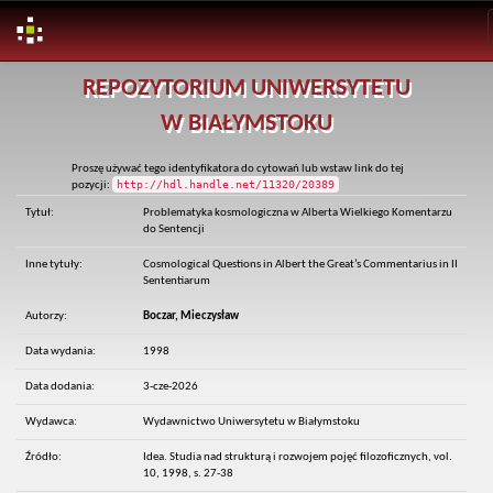
Skip
REPOZYTORIUM UNIWERSYTETU
navigation
W BIAŁYMSTOKU
Proszę używać tego identyfikatora do cytowań lub wstaw link do tej
http://hdl.handle.net/11320/20389
pozycji:
Tytuł:
Problematyka kosmologiczna w Alberta Wielkiego Komentarzu
do Sentencji
Inne tytuły:
Cosmological Questions in Albert the Great’s Commentarius in II
Sententiarum
Autorzy:
Boczar, Mieczysław
Data wydania:
1998
Data dodania:
3-cze-2026
Wydawca:
Wydawnictwo Uniwersytetu w Białymstoku
Źródło:
Idea. Studia nad strukturą i rozwojem pojęć filozoficznych, vol.
10, 1998, s. 27-38