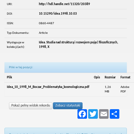
URI:
http://hdl.handle.net/11320/20389
DOI:
10.15290/idea.1998.10.03
ISSN:
0860-4487
Typ Dokumentu:
Article
Występuje w
Idea. Studia nad strukturą i rozwojem pojęć filozoficznych,
kolekcji(ach):
1998, X
Pliki w tej pozycji:
Plik
Opis
Rozmiar
Format
Idea_10_1998_M_Boczar_Problematyka_kosmologiczna.pdf
1,26
Adobe
MB
PDF
Pokaż pełny widok rekordu
Zobacz statystyki
Facebook
Twitter
Email
Podziel
się