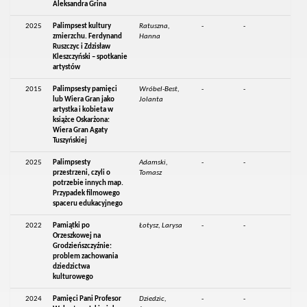
Aleksandra Grina
2025
Palimpsest kultury
Ratuszna,
-
-
zmierzchu. Ferdynand
Hanna
Ruszczyc i Zdzisław
Kleszczyński – spotkanie
artystów
2015
Palimpsesty pamięci
Wróbel-Best,
-
-
lub Wiera Gran jako
Jolanta
artystka i kobieta w
książce Oskarżona:
Wiera Gran Agaty
Tuszyńskiej
2025
Palimpsesty
Adamski,
-
-
przestrzeni, czyli o
Tomasz
potrzebie innych map.
Przypadek filmowego
spaceru edukacyjnego
2022
Pamiątki po
Łotysz, Larysa
-
-
Orzeszkowej na
Grodzieńszczyźnie:
problem zachowania
dziedzictwa
kulturowego
2024
Pamięci Pani Profesor
Dziedzic,
-
-