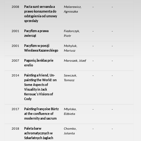
2008
Pacta sunt servanda a
Malarewicz,
-
-
prawo konsumenta do
Agnieszka
odstąpienia od umowy
sprzedaży
2001
Pacyfizm a prawa
Fiedorczyk,
-
-
zwierząt
Piotr
2001
Pacyfizm w poezji
Mohyluk,
-
-
Wiesława Kazaneckiego
Mariusz
2007
Pagonių ženklas prie
Maroszek, Józef
-
-
erelio
2014
Painting a Friend, Un-
Sawczuk,
-
-
painting the World: on
Tomasz
Some Aspects of
Visuality in Jack
Kerouac's Visions of
Cody
2017
Painting Françoise Bürtz
Młyńska,
-
-
at the confluence of
Elżbieta
modernity and sacrum
2018
Paleta barw
Chomko,
-
-
achromatycznych w
Jolanta
Szkarłatnych żaglach