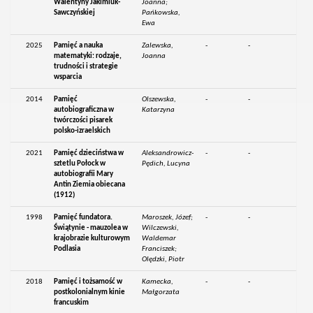
Walentyny Jakimiuk-
Joanna;
Sawczyńskiej
Pańkowska,
Ewa
2025
Pamięć a nauka
Zalewska,
-
-
matematyki: rodzaje,
Joanna
trudności i strategie
wsparcia
2014
Pamięć
Olszewska,
-
-
autobiograficzna w
Katarzyna
twórczości pisarek
polsko-izraelskich
2021
Pamięć dzieciństwa w
Aleksandrowicz-
-
-
sztetlu Połock w
Pędich, Lucyna
autobiografii Mary
Antin Ziemia obiecana
(1912)
1998
Pamięć fundatora.
Maroszek, Józef;
-
-
Świątynie - mauzolea w
Wilczewski,
krajobrazie kulturowym
Waldemar
Podlasia
Franciszek;
Olędzki, Piotr
2018
Pamięć i tożsamość w
Kamecka,
-
-
postkolonialnym kinie
Małgorzata
francuskim