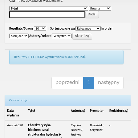
Uzyj filtrów aby zagęścić wyszukiwanie.
Rezultaty/Strona
|
Sortuj pozycje wg
In order
Autorzy/rekord
Rezultaty 1-1 z 1 (Czas wyszukiwania: 0.001 sekund).
poprzedni
1
następny
Odsłon pozycji:
Data
Tytuł
Autor(rzy)
Promotor
Redaktor(rzy)
wydania
4-wrz-2020
Charakterystyka
Czyrko-
Brzeziński,
-
biochemiczna i
Horczak,
Krzysztof
strukturalna hydrolaz S-
Justyna