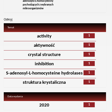
adenozylo-L-homocysteiny
pochodzących z wybranych
mikroorganizmów
Odkryj
Temat
1
activity
1
aktywność
1
crystal structure
1
inhibition
1
S-adenosyl-L-homocysteine hydrolases
1
struktura krystaliczna
Data wydania
1
2020