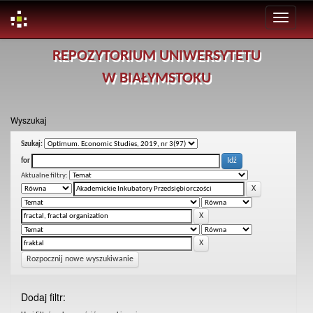
Skip
REPOZYTORIUM UNIWERSYTETU
navigation
W BIAŁYMSTOKU
Wyszukaj
Szukaj:
for
Aktualne filtry:
Rozpocznij nowe wyszukiwanie
Dodaj filtr: