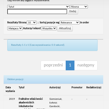
Uzyj filtrów aby zagęścić wyszukiwanie.
Rezultaty/Strona
|
Sortuj pozycje wg
In order
Autorzy/rekord
Rezultaty 1-1 z 1 (Czas wyszukiwania: 0.0 sekund).
poprzedni
1
następny
Odsłon pozycji:
Data
Tytuł
Autor(rzy)
Promotor
Redaktor(rzy)
wydania
2019
Fraktalne właściwości
Siemieniuk,
-
-
akademickich
Łukasz;
inkubatorów
Gardocki,