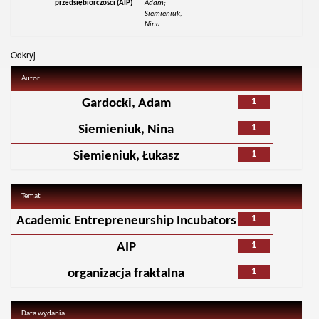
przedsiębiorczości (AIP)
Adam;
Siemieniuk,
Nina
Odkryj
Autor
1
Gardocki, Adam
1
Siemieniuk, Nina
1
Siemieniuk, Łukasz
Temat
1
Academic Entrepreneurship Incubators
1
AIP
1
organizacja fraktalna
Data wydania