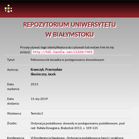
Skip
REPOZYTORIUM UNIWERSYTETU
navigation
W BIAŁYMSTOKU
Proszę używać tego identyfikatora do cytowań lub wstaw link do tej
http://hdl.handle.net/11320/7455
pozycji:
Tytuł:
Pełnomocnik świadka w postępowaniu dowodowym
Autorzy:
Krawczyk, Przemysław
Skonieczny, Jacek
Data
2013
wydania:
Data
15-sty-2019
dodania:
Wydawca:
Temida 2
Źródło:
Ordynacja podatkowa: dowody w postępowaniu podatkowym, pod
red. Rafała Dowgiera, Białystok 2013, s. 109-125
Konferencja:
VI Konferencja Naukowa „Ordynacja podatkowa w teorii i praktyce.