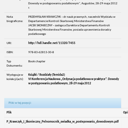
Dowody w postępowaniu podatkowym", Augustów, 28-29 maja 2012
r.
Nota
PRZEMYSŁAW KRAWCZYK – dr nauk prawnych, naczelnik Wydziału w
biograficzna:
Departamencie Kontroli Skarbowej Ministerstwa Finansów
JACEK SKONIECZNY – zastępca Dyrektora Departamentu Kontroli
Skarbowej Ministerstwa Finansów, posiada uprawnienia doradcy
podatkowego
URI:
http://hdl.handle.net/11320/7455
ISBN:
978-83-62813-30-8
Typ
Book chapter
Dokumentu:
Występuje w
Książki / Rozdziały (Temida2)
kolekcji(ach):
VI Konferencja Naukowa „Ordynacja podatkowa w praktyce”. Dowody
w postępowaniu podatkowym, 28-29 maja 2012
Pliki w tej pozycji:
Plik
Opi
P_Krawczyk_J_Skonieczny_Pelnomocnik_swiadka_w_postepowaniu_dowodowym.pdf