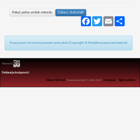
Pokaż pełny widok rekordu
Zobacz statystyki
Facebook
Twitter
Email
Podziel
się
Pozycja jest chroniona prawem autorskim (Copyright © Wszelkie prawa zastrzeżone)
Theme by
Deklaracja dostępności
DSpace Software
Prawa Autorskie © 2002-2017
Duraspace
-
Zgłoś problem