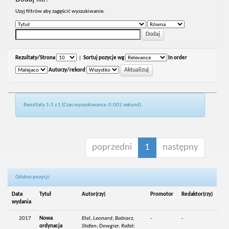
Uzyj filtrów aby zagęścić wyszukiwanie.
Rezultaty/Strona
|
Sortuj pozycje wg
In order
Autorzy/rekord
Rezultaty 1-1 z 1 (Czas wyszukiwania: 0.002 sekund).
poprzedni
1
następny
Odsłon pozycji:
Data
Tytuł
Autor(rzy)
Promotor
Redaktor(rzy)
wydania
2017
Nowa
Etel, Leonard; Babiarz,
-
-
ordynacja
Stefan; Dowgier, Rafał;