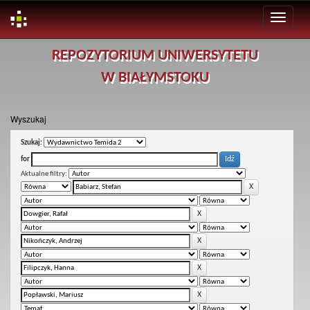
Skip
REPOZYTORIUM UNIWERSYTETU
navigation
W BIAŁYMSTOKU
Wyszukaj
Szukaj:
for
Aktualne filtry: