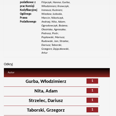
podatkowa: z
Filipczyk, Hanna; Gurba,
prac Komisji
Włodzimierz; Krawczyk,
Kodyfikacyjnej
Ireneusz; Kuśnierz,
Ogólnego
Wiesław; Łoboda,
Prawa
Marcin; Nikończyk,
Podatkowego
Andrzej; Nita, Adam;
Ogrodowczyk, Bożena;
Olesińska, Agnieszka;
Pietrasz, Piotr;
Popławski, Mariusz;
Rudowski, Jan; Strzelec,
Dariusz; Taborski,
Grzegorz; Zajączkowski,
Artur
Odkryj
Autor
1
Gurba, Włodzimierz
1
Nita, Adam
1
Strzelec, Dariusz
1
Taborski, Grzegorz