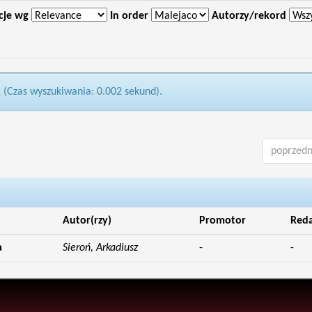
cje wg
In order
Autorzy/rekord
1 (Czas wyszukiwania: 0.002 sekund).
poprzedn
Autor(rzy)
Promotor
Reda
a
Sieroń, Arkadiusz
-
-