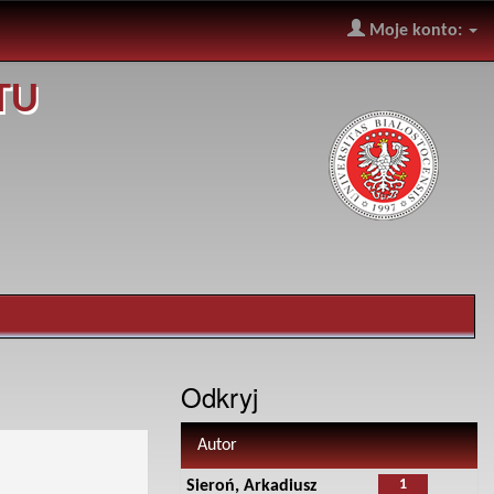
Moje konto:
TU
Odkryj
Autor
1
Sieroń, Arkadiusz