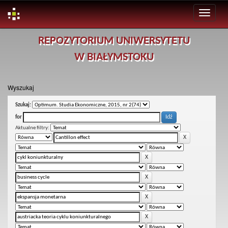
Skip
REPOZYTORIUM UNIWERSYTETU
navigation
W BIAŁYMSTOKU
Wyszukaj
Szukaj:
for
Aktualne filtry: