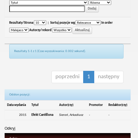
Rezultaty/Strona
|
Sortuj pozycje wg
In order
Autorzy/rekord
Rezultaty 1-1 z 1 (Czas wyszukiwania: 0.002 sekund).
poprzedni
1
następny
Odsłon pozycji:
Data wydania
Tytuł
Autor(rzy)
Promotor
Redaktor(rzy)
2015
Efekt Cantillona
Sieroń, Arkadiusz
-
-
Odkryj