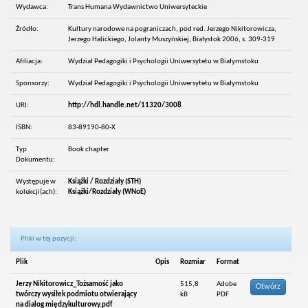
Wydawca:
Trans Humana Wydawnictwo Uniwersyteckie
Źródło:
Kultury narodowe na pograniczach, pod red. Jerzego Nikitorowicza,
Jerzego Halickiego, Jolanty Muszyńskiej, Białystok 2006, s. 309-319
Afiliacja:
Wydział Pedagogiki i Psychologii Uniwersytetu w Białymstoku
Sponsorzy:
Wydział Pedagogiki i Psychologii Uniwersytetu w Białymstoku
URI:
http://hdl.handle.net/11320/3008
ISBN:
83-89190-80-X
Typ
Book chapter
Dokumentu:
Występuje w
Książki / Rozdziały (STH)
kolekcji(ach):
Książki/Rozdziały (WNoE)
Pliki w tej pozycji:
Plik
Opis
Rozmiar
Format
Jerzy Nikitorowicz_Tożsamość jako
515,8
Adobe
Otwórz
twórczy wysiłek podmiotu otwierający
kB
PDF
na dialog międzykulturowy.pdf