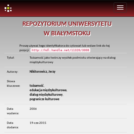
Skip
REPOZYTORIUM UNIWERSYTETU
navigation
W BIAŁYMSTOKU
Proszę używać tego identyfikatora do cytowań lub wstaw link do tej
http://hdl.handle.net/11320/3008
pozycji:
Tytuł:
Tożsamość jako twórczy wysiłek podmiotu otwierający na dialog
międzykulturowy
Autorzy:
Nikitorowicz, Jerzy
Słowa
kluczowe:
tożsamość
,
edukacja międzykulturowa
,
dialog międzykulturowy
,
pogranicze kulturowe
Data
2006
wydania:
Data
19-cze-2015
dodania: