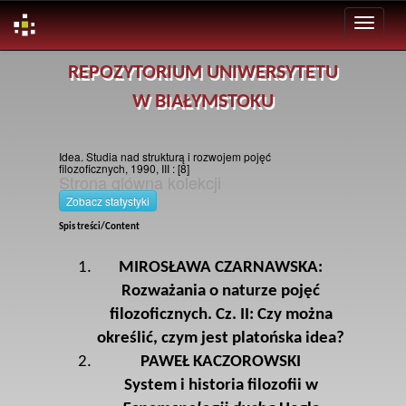
Skip
REPOZYTORIUM UNIWERSYTETU
navigation
W BIAŁYMSTOKU
Idea. Studia nad strukturą i rozwojem pojęć
filozoficznych, 1990, III : [8]
Strona glówna kolekcji
Zobacz statystyki
Spis treści/Content
MIROSŁAWA CZARNAWSKA:
Rozważania o naturze pojęć
filozoficznych. Cz. II: Czy można
określić, czym jest platońska idea?
PAWEŁ KACZOROWSKI
System i historia filozofii w