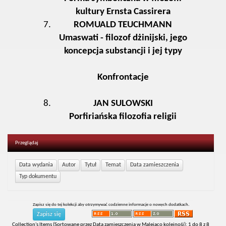
kultury Ernsta Cassirera
ROMUALD TEUCHMANN
Umaswati - filozof dżinijski, jego
koncepcja substancji i jej typy
Konfrontacje
JAN SULOWSKI
Porfiriańska filozofia religii
Przeglądaj
Zapisz się do tej kolekcji aby otrzymywać codzienne informacje o nowych dodatkach.
Collection's Items (Sortowane przez Data zamieszczenia w Malejąco kolejnośi): 1 do 8 z 8