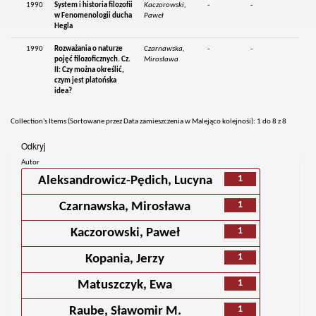
1990
System i historia filozofii
Kaczorowski,
-
-
w Fenomenologii ducha
Paweł
Hegla
1990
Rozważania o naturze
Czarnawska,
-
-
pojęć filozoficznych. Cz.
Mirosława
II: Czy można określić,
czym jest platońska
idea?
Collection's Items (Sortowane przez Data zamieszczenia w Malejąco kolejnośi): 1 do 8 z 8
Odkryj
Autor
1
Aleksandrowicz-Pędich, Lucyna
1
Czarnawska, Mirosława
1
Kaczorowski, Paweł
1
Kopania, Jerzy
1
Matuszczyk, Ewa
1
Raube, Sławomir M.