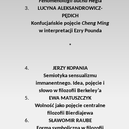
Fenomenologii ducha
Hegla
LUCYNA ALEKSANDROWICZ-
PĘDICH
Konfucjańskie pojęcie
Cheng Ming
w interpretacji Ezry Pounda
*
JERZY KOPANIA
Semiotyka sensualizmu
immanentnego. Idea, pojęcie i
słowo w filozofii Berkeley’a
EWA MATUSZCZYK
Wolność jako pojęcie centralne
filozofii Bierdiajewa
SŁAWOMIR RAUBE
Forma symboliczna w filozofii