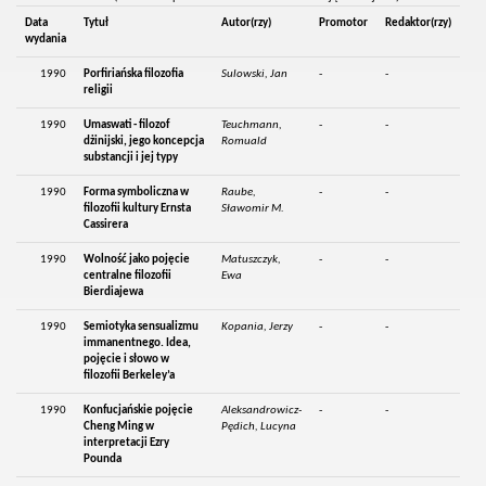
Data
Tytuł
Autor(rzy)
Promotor
Redaktor(rzy)
wydania
1990
Porfiriańska filozofia
Sulowski, Jan
-
-
religii
1990
Umaswati - filozof
Teuchmann,
-
-
dżinijski, jego koncepcja
Romuald
substancji i jej typy
1990
Forma symboliczna w
Raube,
-
-
filozofii kultury Ernsta
Sławomir M.
Cassirera
1990
Wolność jako pojęcie
Matuszczyk,
-
-
centralne filozofii
Ewa
Bierdiajewa
1990
Semiotyka sensualizmu
Kopania, Jerzy
-
-
immanentnego. Idea,
pojęcie i słowo w
filozofii Berkeley’a
1990
Konfucjańskie pojęcie
Aleksandrowicz-
-
-
Cheng Ming w
Pędich, Lucyna
interpretacji Ezry
Pounda