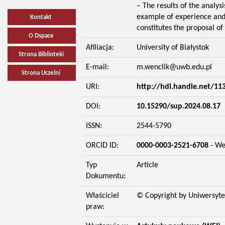
– The results of the analys
example of experience and 
Kontakt
constitutes the proposal o
O Dspace
Afiliacja:
University of Białystok
Strona Biblioteki
E-mail:
m.wenclik@uwb.edu.pl
Strona Uczelni
URI:
http://hdl.handle.net/11
DOI:
10.15290/sup.2024.08.17
ISSN:
2544-5790
ORCID ID:
0000-0003-2521-6708
- We
Typ
Article
Dokumentu:
Właściciel
© Copyright by Uniwersyte
praw: