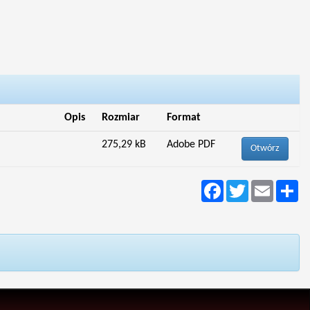
Opis
Rozmiar
Format
275,29 kB
Adobe PDF
Otwórz
Facebook
Twitter
Email
Po
si