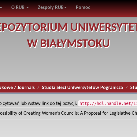
O RUB
Zespoły RUB
Pomoc
EPOZYTORIUM UNIWERSYTE
W BIAŁYMSTOKU
ukowe / Journals
Studia Sieci Uniwersytetów Pogranicza
Stu
http://hdl.handle.net/1
o cytowań lub wstaw link do tej pozycji:
ossibility of Creating Women’s Councils: A Proposal for Legislative C