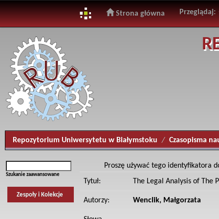
Przeglądaj:
Strona główna
Skip
R
navigation
Repozytorium Uniwersytetu w Białymstoku
Czasopisma na
Proszę używać tego identyfikatora d
Szukanie zaawansowane
Tytuł:
The Legal Analysis of The P
Zespoły i Kolekcje
Autorzy:
Wenclik, Małgorzata