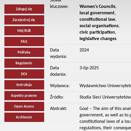
Słowa
kluczowe:
Women’s Councils
,
Zaloguj się
local government
,
constitutional law
,
Zarejestruj się
social organisations
,
Mój RUB
civic participation
,
legislative changes
FAQ
Data
2024
Polityka
wydania:
Regulamin
Data
3-lip-2025
DOI
dodania:
Instrukcja
Wydawca:
Wydawnictwo Uniwersytet
Aspekty prawne
Źródło:
Studia Sieci Uniwersytetów 
Open Access
Abstrakt:
Goal – The aim of this anal
government, as well as to p
Archiwum
constitutional laws of a l
regulations, their consequ