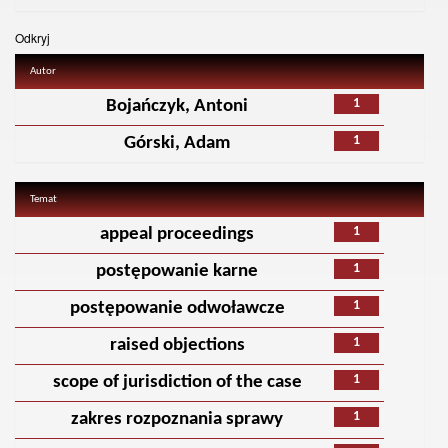
Odkryj
Autor
1
Bojańczyk, Antoni
1
Górski, Adam
Temat
1
appeal proceedings
1
postępowanie karne
1
postępowanie odwoławcze
1
raised objections
1
scope of jurisdiction of the case
1
zakres rozpoznania sprawy