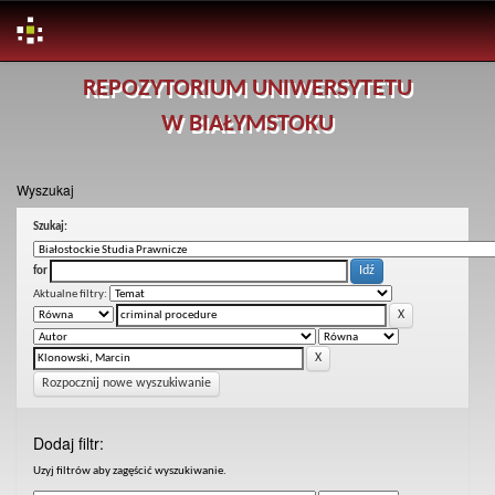
Skip
REPOZYTORIUM UNIWERSYTETU
navigation
W BIAŁYMSTOKU
Wyszukaj
Szukaj:
for
Aktualne filtry:
Rozpocznij nowe wyszukiwanie
Dodaj filtr:
Uzyj filtrów aby zagęścić wyszukiwanie.