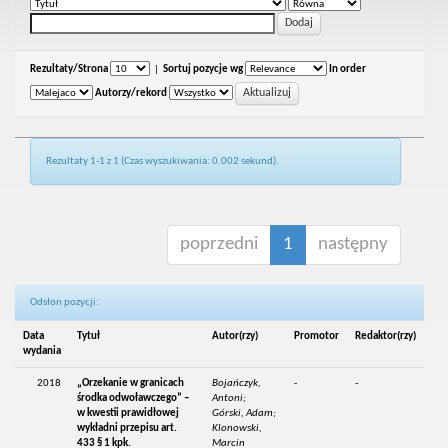
Rezultaty/Strona
|
Sortuj pozycje wg
In order
Autorzy/rekord
Rezultaty 1-1 z 1 (Czas wyszukiwania: 0.002 sekund).
poprzedni
1
następny
Odsłon pozycji:
Data
Tytuł
Autor(rzy)
Promotor
Redaktor(rzy)
wydania
2018
„Orzekanie w granicach
Bojańczyk,
-
-
środka odwoławczego” –
Antoni;
w kwestii prawidłowej
Górski, Adam;
wykładni przepisu art.
Klonowski,
433 § 1 kpk.
Marcin