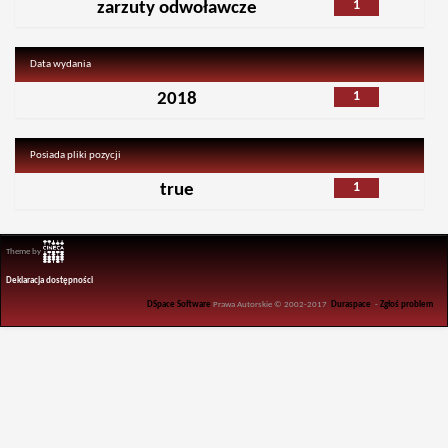
1
zarzuty odwoławcze
Data wydania
1
2018
Posiada pliki pozycji
1
true
Theme by
Deklaracja dostępności
DSpace Software
Prawa Autorskie © 2002-2017
Duraspace
-
Zgłoś problem