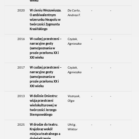
wieku
2020
W cieniu Wezuwiusza.
De Carlo,
-
-
O ambiwalentnym
Andrea F.
wizerunku Neapolu w
twórczości Zygmunta
Krasińskiego
2016
W cudzej przestrzeni –
Czyżak,
-
-
narracyjne gesty
Agnieszka
(samo)poznania w
prozie przełomu XX i
XXI wieku
2017
W cudzej przestrzeni –
Czyżak,
-
-
narracyjne gesty
Agnieszka
(samo)poznania w
prozie przełomu XX i
XXI wieku
2013
W dolinie Dniestru:
Voznyuk,
-
-
wizja przestrzeni
Olga
wielokulturowej w
twórczości Jerzego
Stempowskiego
2025
W drodze do teatru.
Uhlig,
-
-
Krajobraz wokół
Wiktor
miejsca teatralnego a
doświadczenie