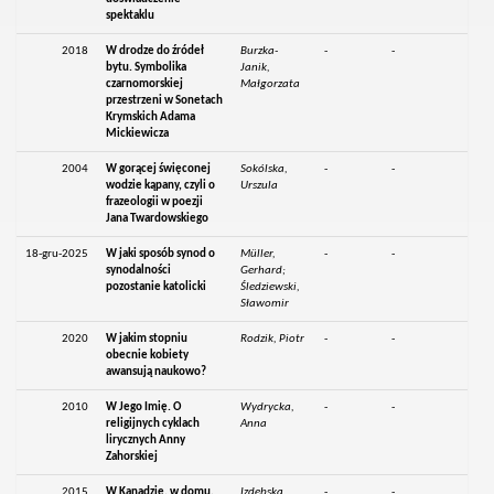
spektaklu
2018
W drodze do źródeł
Burzka-
-
-
bytu. Symbolika
Janik,
czarnomorskiej
Małgorzata
przestrzeni w Sonetach
Krymskich Adama
Mickiewicza
2004
W gorącej święconej
Sokólska,
-
-
wodzie kąpany, czyli o
Urszula
frazeologii w poezji
Jana Twardowskiego
18-gru-2025
W jaki sposób synod o
Müller,
-
-
synodalności
Gerhard;
pozostanie katolicki
Śledziewski,
Sławomir
2020
W jakim stopniu
Rodzik, Piotr
-
-
obecnie kobiety
awansują naukowo?
2010
W Jego Imię. O
Wydrycka,
-
-
religijnych cyklach
Anna
lirycznych Anny
Zahorskiej
2015
W Kanadzie, w domu,
Izdebska,
-
-