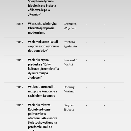
Spory teoretyczno-
ideologiczne Stefana
Żółkiewskiego w
„Kuźnicy”
2016
W brzuchu wieloryba.
Gruchała,
-
-
Obraz Rosji w prozie
Wojciech
modernizmu
2019
W ciemni Susan Faludi
Izdebska,
-
-
– opowieść o wyprawie
Agnieszka
do „pomiędzy”
2018
W cieniu czy na
Kurcwald,
-
-
piedestale? DJ w
Michał
kulturze „free tekno” a
dyskurs muzyki
„ludowej”
2019
W Cieniu Jutrzenki –
Doering,
-
-
muzyczne konotacje z
Mariusz
czcicielem tajemnic
2016
W cieniu mistrza.
Stegner,
-
-
Kobiety aktywne
Tadeusz
politycznie w
otoczeniu Aleksandra
Świętochowskiego na
przełomie XIX i XX