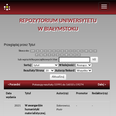
Skip
REPOZYTORIUM UNIWERSYTETU
navigation
W BIAŁYMSTOKU
Przeglądaj przez Tytuł
Skocz do:
0-9
A
B
C
D
E
F
G
H
I
J
K
L
M
N
O
P
Q
R
S
T
U
V
W
X
Y
Z
lub wpisz kilka początkowych liter:
Sortuj:
W kolejności:
Rezultaty/Strona
Autorzy/Rekord:
< Porzedni
Pokazuję rezultaty 15991 do 16010 z 19274
Dalej >
Data
Tytuł
Autor(rzy)
Promotor
Redaktor(rzy)
wydania
2021
W awangardzie
Sidorowicz,
-
-
humanistyki
Piotr
materialistycznej.