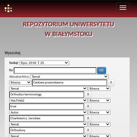
Skip
REPOZYTORIUM UNIWERSYTETU
navigation
W BIAŁYMSTOKU
Wyszukaj
Szukaj:
for
Aktualne filtry: