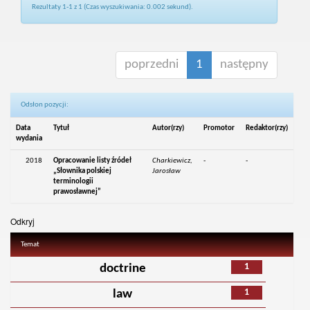
Rezultaty 1-1 z 1 (Czas wyszukiwania: 0.002 sekund).
poprzedni
1
następny
Odsłon pozycji:
Data
Tytuł
Autor(rzy)
Promotor
Redaktor(rzy)
wydania
2018
Opracowanie listy źródeł
Charkiewicz,
-
-
„Słownika polskiej
Jarosław
terminologii
prawosławnej”
Odkryj
Temat
1
doctrine
1
law