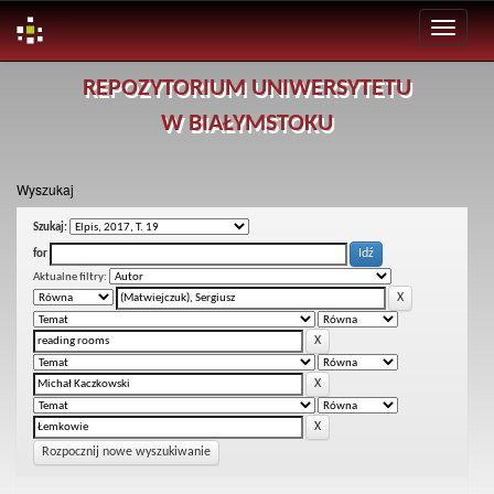
Skip
REPOZYTORIUM UNIWERSYTETU
navigation
W BIAŁYMSTOKU
Wyszukaj
Szukaj:
for
Aktualne filtry:
Rozpocznij nowe wyszukiwanie