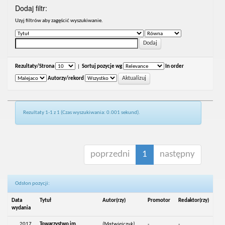
Dodaj filtr:
Uzyj filtrów aby zagęścić wyszukiwanie.
Rezultaty/Strona
|
Sortuj pozycje wg
In order
Autorzy/rekord
Rezultaty 1-1 z 1 (Czas wyszukiwania: 0.001 sekund).
poprzedni
1
następny
Odsłon pozycji:
Data
Tytuł
Autor(rzy)
Promotor
Redaktor(rzy)
wydania
2017
Towarzystwo im.
(Matwiejczuk),
-
-