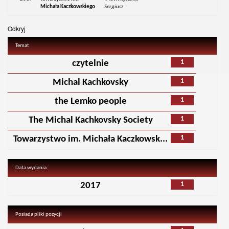
Michała Kaczkowskiego
Sergiusz
Odkryj
Temat
1
czytelnie
1
Michal Kachkovsky
1
the Lemko people
1
The Michal Kachkovsky Society
1
Towarzystwo im. Michała Kaczkowsk...
Data wydania
1
2017
Posiada pliki pozycji