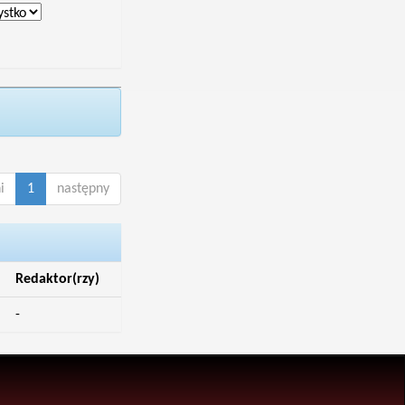
i
1
następny
Redaktor(rzy)
-