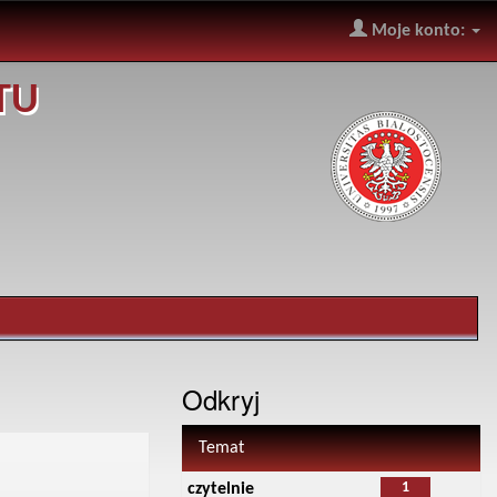
Moje konto:
TU
Odkryj
Temat
1
czytelnie