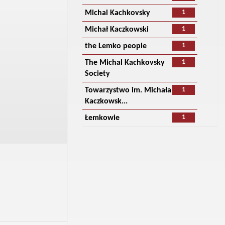
1
Michal Kachkovsky
1
Michał Kaczkowski
1
the Lemko people
1
The Michal Kachkovsky
Society
1
Towarzystwo im. Michała
Kaczkowsk...
1
Łemkowie