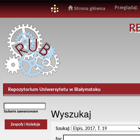
Przeglądaj:
Strona główna
Skip
R
navigation
Repozytorium Uniwersytetu w Białymstoku
Wyszukaj
Szukanie zaawansowane
Zespoły i Kolekcje
Szukaj:
for