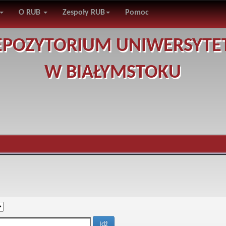
O RUB
Zespoły RUB
Pomoc
EPOZYTORIUM UNIWERSYTE
W BIAŁYMSTOKU