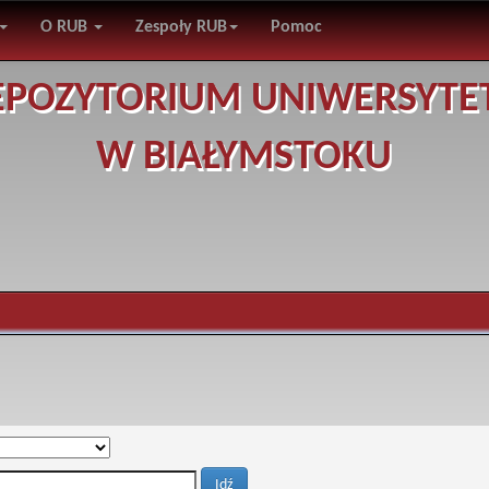
O RUB
Zespoły RUB
Pomoc
EPOZYTORIUM UNIWERSYTE
W BIAŁYMSTOKU