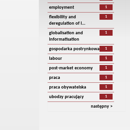
1
employment
1
flexibility and
deregulation of l...
1
globalisation and
informatisation
1
gospodarka postrynkowa
1
labour
1
post-market economy
1
praca
1
praca obywatelska
1
ubodzy pracujący
następny >