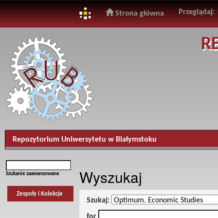
Przeglądaj:
Strona główna
Skip
R
navigation
Repozytorium Uniwersytetu w Białymstoku
Wyszukaj
Szukanie zaawansowane
Zespoły i Kolekcje
Szukaj:
for