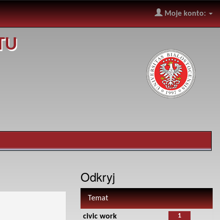
Moje konto:
TU
Odkryj
Temat
1
civic work