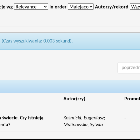
cje wg
In order
Autorzy/rekord
1 (Czas wyszukiwania: 0.003 sekund).
poprzedn
Autor(rzy)
Promo
wiecie. Czy istnieją
Kośmicki, Eugeniusz;
-
enia?
Malinowska, Sylwia