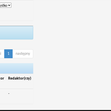
i
1
następny
tor
Redaktor(rzy)
-