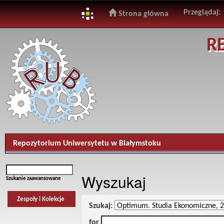
Przeglądaj:
Strona główna
Skip
R
navigation
Repozytorium Uniwersytetu w Białymstoku
Wyszukaj
Szukanie zaawansowane
Zespoły i Kolekcje
Szukaj:
for