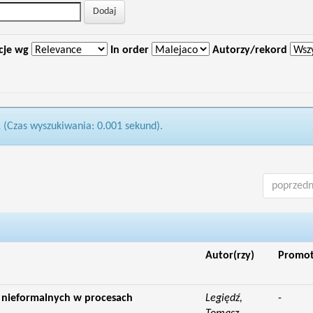
cje wg
In order
Autorzy/rekord
1 (Czas wyszukiwania: 0.001 sekund).
poprzedn
Autor(rzy)
Promo
ji nieformalnych w procesach
Legiędź,
-