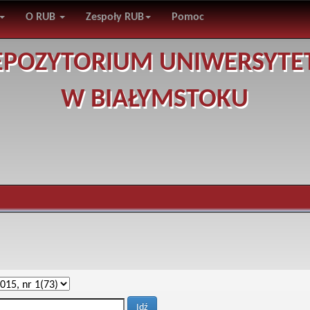
O RUB
Zespoły RUB
Pomoc
EPOZYTORIUM UNIWERSYTE
W BIAŁYMSTOKU