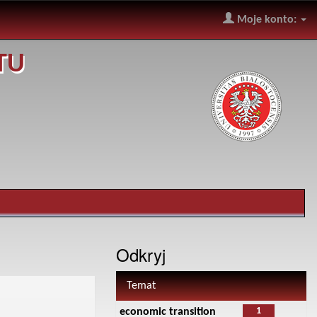
Moje konto:
TU
Odkryj
Temat
1
economic transition