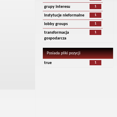
1
grupy interesu
1
instytucje nieformalne
1
lobby groups
1
transformacja
gospodarcza
Posiada pliki pozycji
1
true