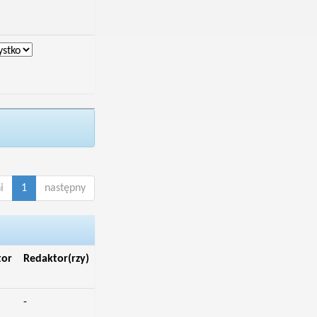
i
1
następny
tor
Redaktor(rzy)
-