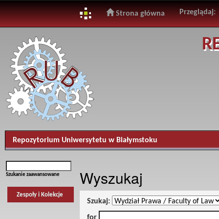
Przeglądaj:
Strona główna
Skip
R
navigation
Repozytorium Uniwersytetu w Białymstoku
Wyszukaj
Szukanie zaawansowane
Zespoły i Kolekcje
Szukaj:
for