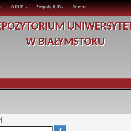
O RUB
Zespoły RUB
Pomoc
EPOZYTORIUM UNIWERSYTE
W BIAŁYMSTOKU