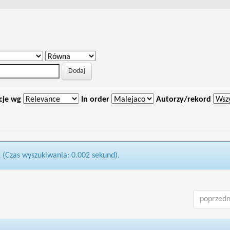
cje wg
In order
Autorzy/rekord
1 (Czas wyszukiwania: 0.002 sekund).
poprzedn