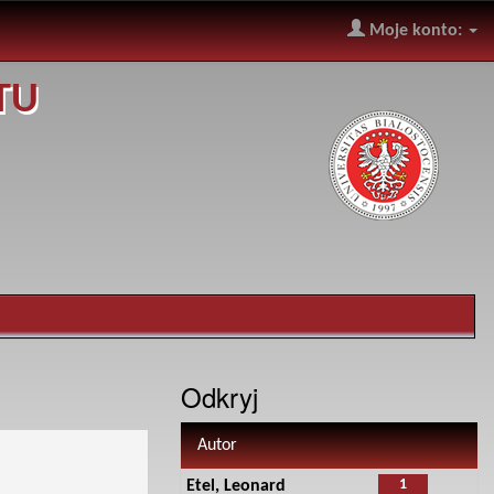
Moje konto:
TU
Odkryj
Autor
1
Etel, Leonard