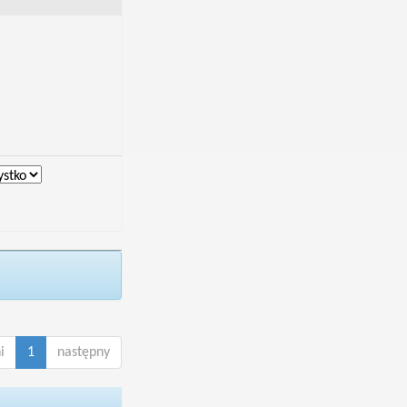
i
1
następny