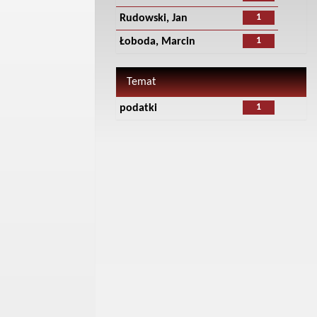
1
Rudowski, Jan
1
Łoboda, Marcin
Temat
1
podatki