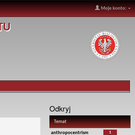
Moje konto:
TU
Odkryj
Temat
1
anthropocentrism