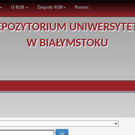
O RUB
Zespoły RUB
Pomoc
EPOZYTORIUM UNIWERSYTE
W BIAŁYMSTOKU