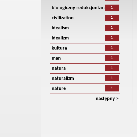
1
biologiczny redukcjonizm
1
civilization
1
idealism
1
idealizm
1
kultura
1
man
1
natura
1
naturalizm
1
nature
następny >