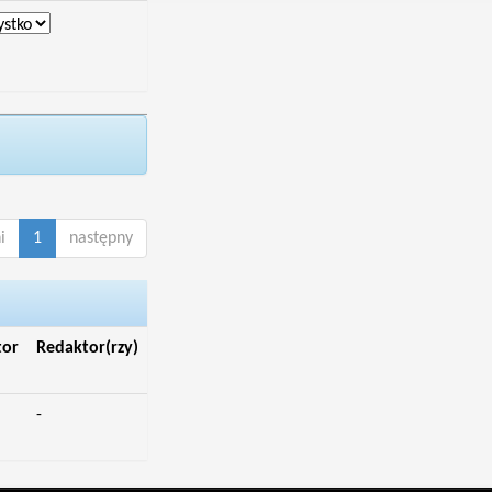
i
1
następny
tor
Redaktor(rzy)
-