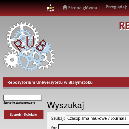
Przeglądaj:
Strona główna
Skip
R
navigation
Repozytorium Uniwersytetu w Białymstoku
Wyszukaj
Szukanie zaawansowane
Zespoły i Kolekcje
Szukaj:
for