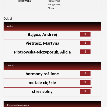
środowiska
Piotrowska-
Niczyporuk,
Alicja
Odkryj
Autor
1
Bajguz, Andrzej
1
Pietrasz, Martyna
1
Piotrowska-Niczyporuk, Alicja
Temat
1
hormony roślinne
1
metale ciężkie
1
stres solny
Posiada pliki pozycji