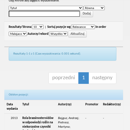
Uzyj filtrów aby zagęścić wyszukiwanie.
Rezultaty/Strona
|
Sortuj pozycje wg
In order
Autorzy/rekord
Rezultaty 1-1 z 1 (Czas wyszukiwania: 0.001 sekund).
poprzedni
1
następny
Odsłon pozycji:
Data
Tytuł
Autor(rzy)
Promotor
Redaktor(rzy)
wydania
2013
Rola brassinosteroidów
Bajguz, Andrzej;
-
-
w odpowiedzi roślin na
Pietrasz,
niekorzystne czynniki
Martyna;