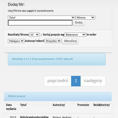
Dodaj filtr:
Uzyj filtrów aby zagęścić wyszukiwanie.
Rezultaty/Strona
|
Sortuj pozycje wg
In order
Autorzy/rekord
Rezultaty 1-1 z 1 (Czas wyszukiwania: 0.001 sekund).
poprzedni
1
następny
Odsłon pozycji:
Data
Tytuł
Autor(rzy)
Promotor
Redaktor(rzy)
wydania
2013
Rola brassinosteroidów
Bajguz, Andrzej;
-
-