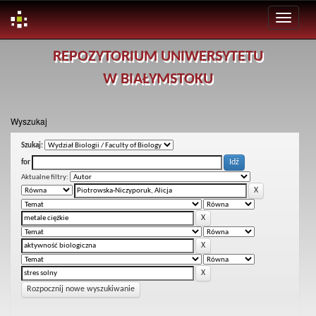
Skip
REPOZYTORIUM UNIWERSYTETU
navigation
W BIAŁYMSTOKU
Wyszukaj
Szukaj:
for
Aktualne filtry:
Rozpocznij nowe wyszukiwanie