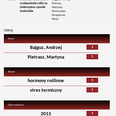
w odpowiedzi roślin na
Pietrasz,
niekorzystne czynniki
Martyna;
środowiska
Piotrowska-
Niczyporuk,
Alicja
Odkryj
Autor
1
Bajguz, Andrzej
1
Pietrasz, Martyna
Temat
1
hormony roślinne
1
stres termiczny
Data wydania
1
2013