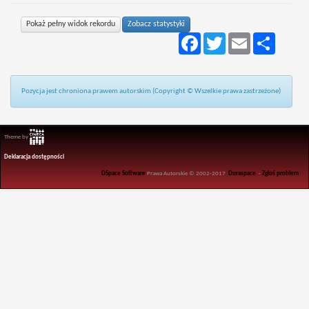
Pokaż pełny widok rekordu
Zobacz statystyki
Facebook
Twitter
Email
Podziel
się
Pozycja jest chroniona prawem autorskim (Copyright © Wszelkie prawa zastrzeżone)
Theme by
Deklaracja dostępności
DSpace Software
Prawa Autorskie © 2002-2017
Duraspace
-
Zgłoś problem