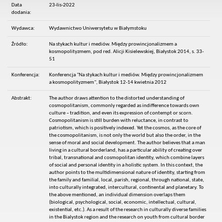
Data
23-lis-2022
dodania:
Wydawca:
Wydawnictwo Uniwersytetu w Białymstoku
Źródło:
Na stykach kultur i mediów. Między prowincjonalizmem a
kosmopolityzmem, pod red. Alicji Kisielewskiej, Białystok 2014, s. 33-
51
Konferencja:
Konferencja "Na stykach kultur i mediów. Między prowincjonalizmem
a kosmopolityzmem", Białystok 12-14 kwietnia 2012
Abstrakt:
The author draws attention to the distorted understanding of
cosmopolitanism, commonly regarded as indifference towards own
culture – tradition, and even its expression of contempt or scorn.
Cosmopolitanism is still burden with reluctance, in contrast to
patriotism, which is positively indexed. Yet the cosmos, as the core of
the cosmopolitanism, is not only the world but also the order, in the
sense of moral and social development. The author believes that a man
living in a cultural borderland, has a particular ability of creating over
tribal, transnational and cosmopolitan identity, which combine layers
of social and personal identity in a holistic system. In this context, the
author points to the multidimensional nature of identity, starting from
the family and familial, local, parish, regional, through national, state,
into culturally integrated, intercultural, continental and planetary. To
the above mentioned, an individual dimension overlaps them
(biological, psychological, social, economic, intellectual, cultural,
existential, etc.). As a result of the research in culturally diverse families
in the Bialystok region and the research on youth from cultural border