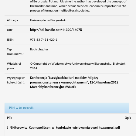
of Belorussia, Poland, Ukraine the author has developed the concept of
the borderland man, which seems to be educationally important in the
process of formation multicultural societies.
Afiliacja:
Uniwersytet w Białymstoku
URI:
http://hdl.handle.net/11320/14078
ISBN:
978-83-7431-420-6
Typ
Book chapter
Dokumentu:
Właściciel
© Copyright by Wydawnictwo Uniwersytetu w Białymstoku, Białystok
praw:
2014
Występuje w
Konferencja "Na stykach kultur i mediów. Między
kolekcji(ach):
prowincjonalizmem a kosmopolityzmem", 12-14 kwietnia 2012
Materiały konferencyjne (WNoE)
Pliki w tej pozycji:
Plik
Opis
J_Nikitorowicz_Kosmopolityzm_w_kontekscie_wielowymiarowej_tozsamosci.pdf