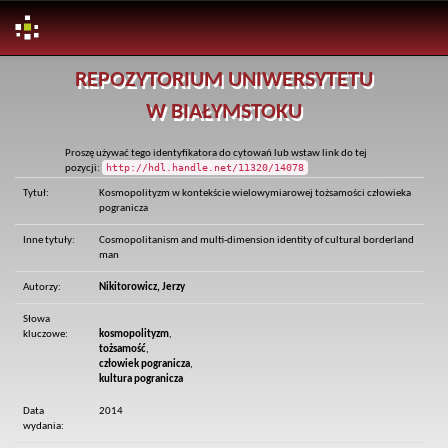
Skip
REPOZYTORIUM UNIWERSYTETU
navigation
W BIAŁYMSTOKU
Proszę używać tego identyfikatora do cytowań lub wstaw link do tej
http://hdl.handle.net/11320/14078
pozycji:
Tytuł:
Kosmopolityzm w kontekście wielowymiarowej tożsamości człowieka
pogranicza
Inne tytuły:
Cosmopolitanism and multi-dimension identity of cultural borderland
man
Autorzy:
Nikitorowicz, Jerzy
Słowa
kluczowe:
kosmopolityzm
,
tożsamość
,
człowiek pogranicza
,
kultura pogranicza
Data
2014
wydania: