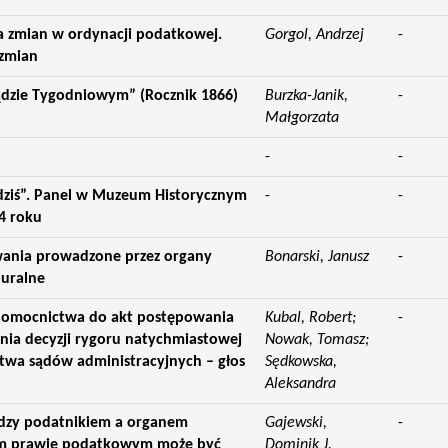
 zmian w ordynacji podatkowej.
Gorgol, Andrzej
-
 zmian
ądzie Tygodniowym” (Rocznik 1866)
Burzka-Janik,
-
Małgorzata
-
-
dziś”. Panel w Muzeum Historycznym
-
-
4 roku
wania prowadzone przez organy
Bonarski, Janusz
-
uralne
omocnictwa do akt postępowania
Kubal, Robert;
-
ia decyzji rygoru natychmiastowej
Nowak, Tomasz;
ctwa sądów administracyjnych – głos
Sędkowska,
Aleksandra
dzy podatnikiem a organem
Gajewski,
-
m prawie podatkowym może być
Dominik J.