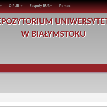
O RUB
Zespoły RUB
Pomoc
EPOZYTORIUM UNIWERSYTE
W BIAŁYMSTOKU