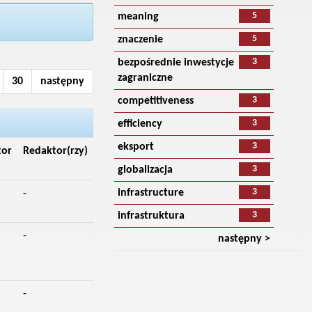
5
meaning
5
znaczenie
3
bezpośrednie inwestycje
zagraniczne
30
następny
3
competitiveness
3
efficiency
3
eksport
tor
Redaktor(rzy)
3
globalizacja
3
infrastructure
-
3
infrastruktura
-
następny >
-