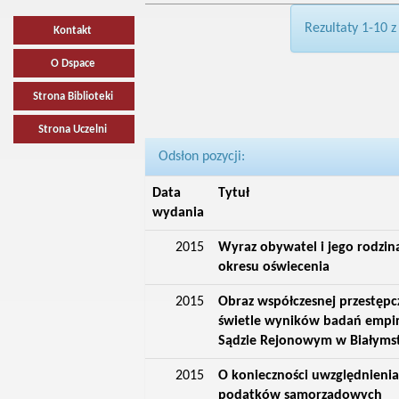
Rezultaty 1-10 z
Kontakt
O Dspace
Strona Biblioteki
Strona Uczelni
Odsłon pozycji:
Data
Tytuł
wydania
2015
Wyraz obywatel i jego rodzin
okresu oświecenia
2015
Obraz współczesnej przestępcz
świetle wyników badań empi
Sądzie Rejonowym w Białyms
2015
O konieczności uwzględnienia
podatków samorządowych