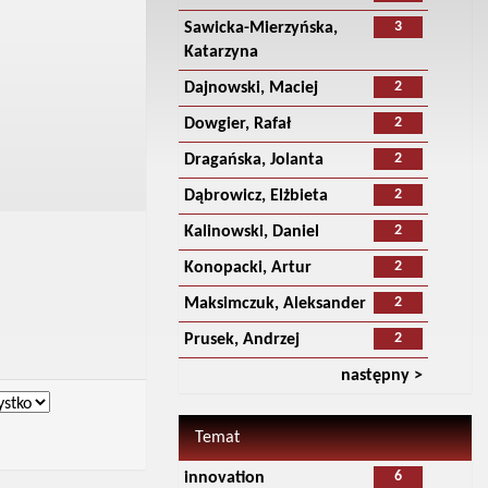
3
Sawicka-Mierzyńska,
Katarzyna
2
Dajnowski, Maciej
2
Dowgier, Rafał
2
Dragańska, Jolanta
2
Dąbrowicz, Elżbieta
2
Kalinowski, Daniel
2
Konopacki, Artur
2
Maksimczuk, Aleksander
2
Prusek, Andrzej
następny >
Temat
6
innovation