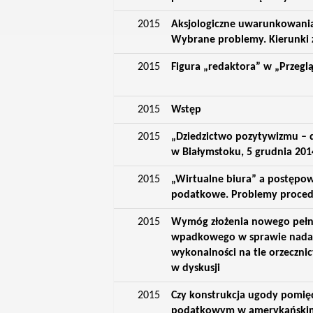
2015
Aksjologiczne uwarunkowania
Wybrane problemy. Kierunki
2015
Figura „redaktora” w „Przegl
2015
Wstęp
2015
„Dziedzictwo pozytywizmu – 
w Białymstoku, 5 grudnia 201
2015
„Wirtualne biura” a postępo
podatkowe. Problemy proced
2015
Wymóg złożenia nowego pełn
wpadkowego w sprawie nadan
wykonalności na tle orzeczni
w dyskusji
2015
Czy konstrukcja ugody pomię
podatkowym w amerykański