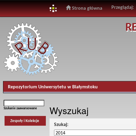
Przeglądaj:
Strona główna
Skip
R
navigation
Repozytorium Uniwersytetu w Białymstoku
Wyszukaj
Szukanie zaawansowane
Zespoły i Kolekcje
Szukaj: