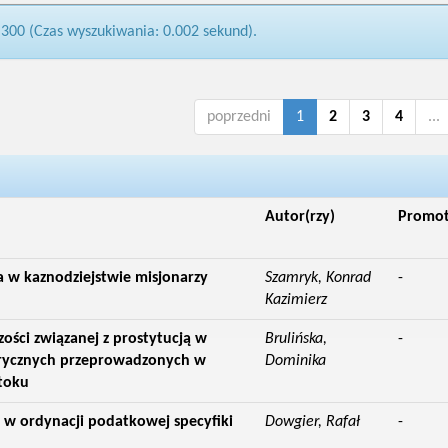
 300 (Czas wyszukiwania: 0.002 sekund).
poprzedni
1
2
3
4
...
Autor(rzy)
Promo
a w kaznodziejstwie misjonarzy
Szamryk, Konrad
-
Kazimierz
ości związanej z prostytucją w
Brulińska,
-
rycznych przeprowadzonych w
Dominika
toku
 w ordynacji podatkowej specyfiki
Dowgier, Rafał
-