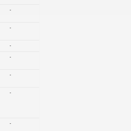
-
-
-
-
-
-
-