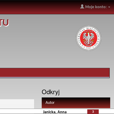
Moje konto:
TU
Odkryj
Autor
3
Janicka, Anna