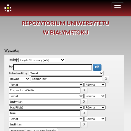
Skip
REPOZYTORIUM UNIWERSYTETU
navigation
W BIAŁYMSTOKU
Wyszukaj
Szukaj:
for
Aktualne filtry: