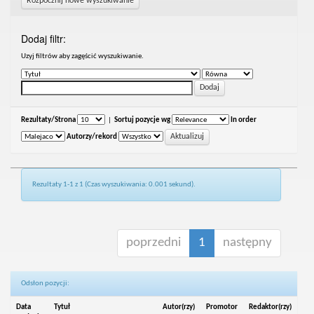
Rozpocznij nowe wyszukiwanie
Dodaj filtr:
Uzyj filtrów aby zagęścić wyszukiwanie.
Rezultaty/Strona
|
Sortuj pozycje wg
In order
Autorzy/rekord
Rezultaty 1-1 z 1 (Czas wyszukiwania: 0.001 sekund).
poprzedni
1
następny
Odsłon pozycji:
Data
Tytuł
Autor(rzy)
Promotor
Redaktor(rzy)