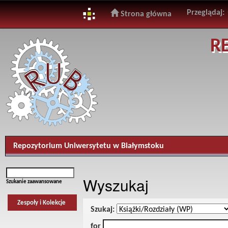
Przeglądaj:
Strona główna
Skip
R
navigation
Repozytorium Uniwersytetu w Białymstoku
Wyszukaj
Szukanie zaawansowane
Zespoły i Kolekcje
Szukaj:
for