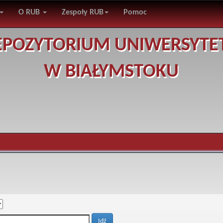
O RUB
Zespoły RUB
Pomoc
EPOZYTORIUM UNIWERSYTE
W BIAŁYMSTOKU