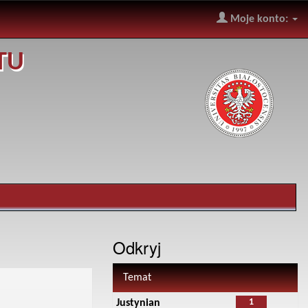
Moje konto:
TU
Odkryj
Temat
1
Justynian