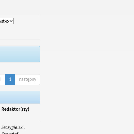
i
1
następny
Redaktor(rzy)
Szczygielski,