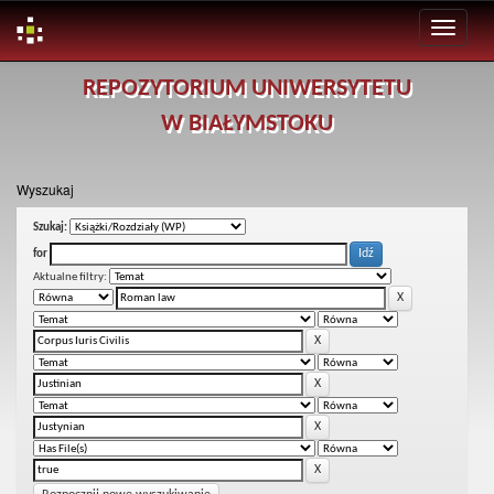
Skip
REPOZYTORIUM UNIWERSYTETU
navigation
W BIAŁYMSTOKU
Wyszukaj
Szukaj:
for
Aktualne filtry: