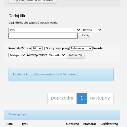
Rozpocznij nowe wyszukiwanie
Dodaj filtr:
Uzyj filtrów aby zagęścić wyszukiwanie.
Rezultaty/Strona
|
Sortuj pozycje wg
In order
Autorzy/rekord
Rezultaty 1-1 z 1 (Czas wyszukiwania: 0.001 sekund).
poprzedni
1
następny
Odsłon pozycji:
Data
Tytuł
Autor(rzy)
Promotor
Redaktor(rzy)