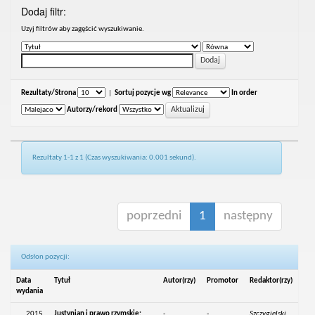
Dodaj filtr:
Uzyj filtrów aby zagęścić wyszukiwanie.
Rezultaty/Strona
|
Sortuj pozycje wg
In order
Autorzy/rekord
Rezultaty 1-1 z 1 (Czas wyszukiwania: 0.001 sekund).
poprzedni
1
następny
Odsłon pozycji:
Data
Tytuł
Autor(rzy)
Promotor
Redaktor(rzy)
wydania
2015
Justynian i prawo rzymskie:
-
-
Szczygielski,