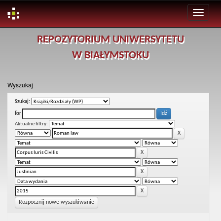
Skip
REPOZYTORIUM UNIWERSYTETU
navigation
W BIAŁYMSTOKU
Wyszukaj
Szukaj:
for
Aktualne filtry:
Rozpocznij nowe wyszukiwanie