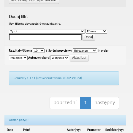
Rozpocznij nowe wyszukiwanie
Dodaj filtr:
Uzyj filtrów aby zagęścić wyszukiwanie.
Rezultaty/Strona
|
Sortuj pozycje wg
In order
Autorzy/rekord
Rezultaty 1-1 z 1 (Czas wyszukiwania: 0.002 sekund).
poprzedni
1
następny
Odsłon pozycji:
Data
Tytuł
Autor(rzy)
Promotor
Redaktor(rzy)