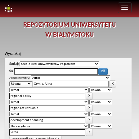
Skip
REPOZYTORIUM UNIWERSYTETU
navigation
W BIAŁYMSTOKU
Wyszukaj
Szukaj:
for
Aktualne filtry: