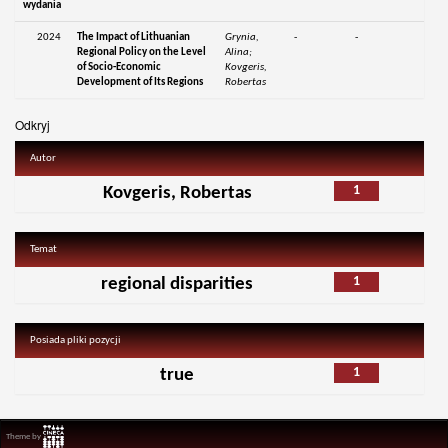
wydania
2024
The Impact of Lithuanian
Grynia,
-
-
Regional Policy on the Level
Alina;
of Socio-Economic
Kovgeris,
Development of Its Regions
Robertas
Odkryj
Autor
1
Kovgeris, Robertas
Temat
1
regional disparities
Posiada pliki pozycji
1
true
Theme by