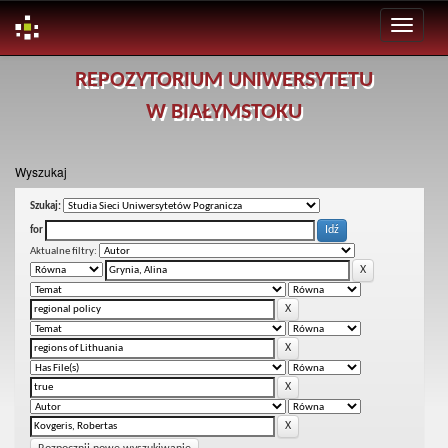
Skip
REPOZYTORIUM UNIWERSYTETU
navigation
W BIAŁYMSTOKU
Wyszukaj
Szukaj:
for
Aktualne filtry: