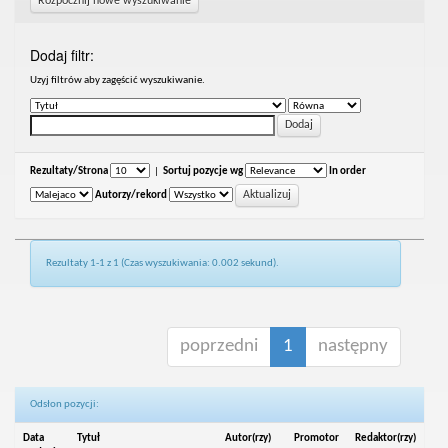
Rozpocznij nowe wyszukiwanie
Dodaj filtr:
Uzyj filtrów aby zagęścić wyszukiwanie.
Rezultaty/Strona
|
Sortuj pozycje wg
In order
Autorzy/rekord
Rezultaty 1-1 z 1 (Czas wyszukiwania: 0.002 sekund).
poprzedni
1
następny
Odsłon pozycji:
Data
Tytuł
Autor(rzy)
Promotor
Redaktor(rzy)