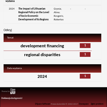
wydania
2024
The Impact of Lithuanian
Grynia,
-
-
Regional Policy on the Level
Alina;
of Socio-Economic
Kovgeris,
Development of Its Regions
Robertas
Odkryj
Temat
1
development financing
1
regional disparities
Data wydania
1
2024
Theme by
Deklaracja dostępności
DSpace Software
Prawa Autorskie © 2002-2017
Duraspace
-
Zgłoś problem