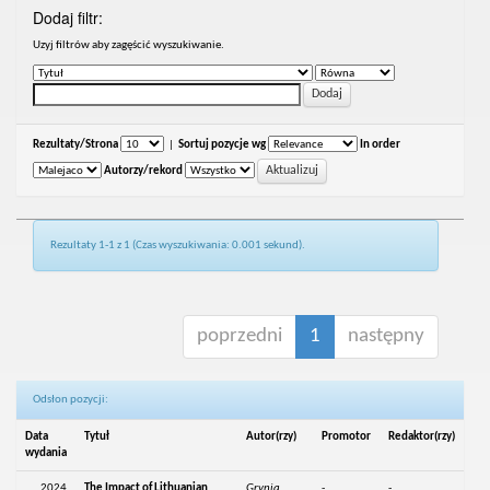
Dodaj filtr:
Uzyj filtrów aby zagęścić wyszukiwanie.
Rezultaty/Strona
|
Sortuj pozycje wg
In order
Autorzy/rekord
Rezultaty 1-1 z 1 (Czas wyszukiwania: 0.001 sekund).
poprzedni
1
następny
Odsłon pozycji:
Data
Tytuł
Autor(rzy)
Promotor
Redaktor(rzy)
wydania
2024
The Impact of Lithuanian
Grynia,
-
-