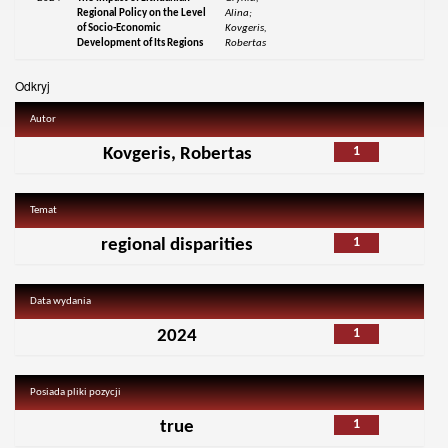
Regional Policy on the Level
Alina;
of Socio-Economic
Kovgeris,
Development of Its Regions
Robertas
Odkryj
Autor
1
Kovgeris, Robertas
Temat
1
regional disparities
Data wydania
1
2024
Posiada pliki pozycji
1
true