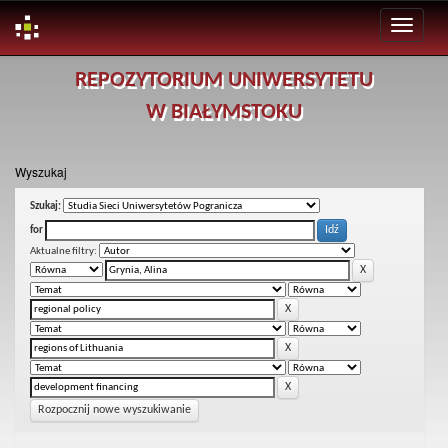
Skip
REPOZYTORIUM UNIWERSYTETU
navigation
W BIAŁYMSTOKU
Wyszukaj
Szukaj:
for
Aktualne filtry:
Rozpocznij nowe wyszukiwanie