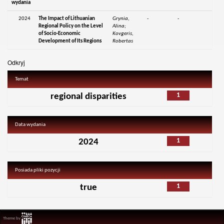
wydania
2024
The Impact of Lithuanian
Grynia,
-
-
Regional Policy on the Level
Alina;
of Socio-Economic
Kovgeris,
Development of Its Regions
Robertas
Odkryj
Temat
1
regional disparities
Data wydania
1
2024
Posiada pliki pozycji
1
true
Theme by