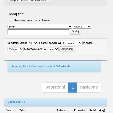
Rozpocznij nowe wyszukiwanie
Dodaj filtr:
Uzyj filtrów aby zagęścić wyszukiwanie.
Rezultaty/Strona
|
Sortuj pozycje wg
In order
Autorzy/rekord
Rezultaty 1-1 z 1 (Czas wyszukiwania: 0.002 sekund).
poprzedni
1
następny
Odsłon pozycji:
Data
Tytuł
Autor(rzy)
Promotor
Redaktor(rzy)