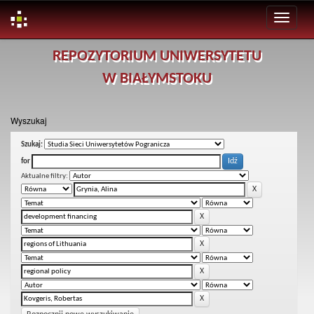
Skip
REPOZYTORIUM UNIWERSYTETU
navigation
W BIAŁYMSTOKU
Wyszukaj
Szukaj:
for
Aktualne filtry: