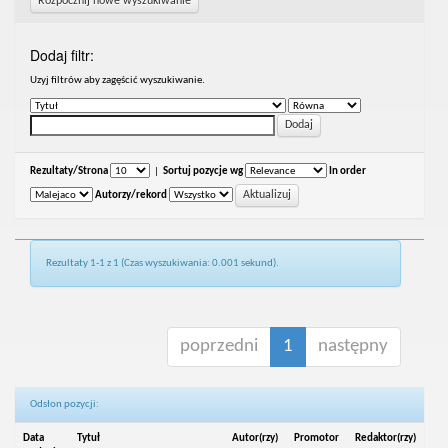
Rozpocznij nowe wyszukiwanie
Dodaj filtr:
Uzyj filtrów aby zagęścić wyszukiwanie.
Rezultaty/Strona
|
Sortuj pozycje wg
In order
Autorzy/rekord
Rezultaty 1-1 z 1 (Czas wyszukiwania: 0.001 sekund).
poprzedni
1
następny
Odsłon pozycji:
Data
Tytuł
Autor(rzy)
Promotor
Redaktor(rzy)