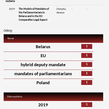
wydania
2019
The Models of Mandates of
Chmyha,
-
-
the Parliamentarians in
Aksana
Belarus and in the EU:
Comparative Legal Aspect
Odkryj
Temat
1
Belarus
1
EU
1
hybrid deputy mandate
1
mandates of parliamentarians
1
Poland
Data wydania
1
2019