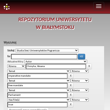
Skip
REPOZYTORIUM UNIWERSYTETU
navigation
W BIAŁYMSTOKU
Wyszukaj
Szukaj:
for
Aktualne filtry: