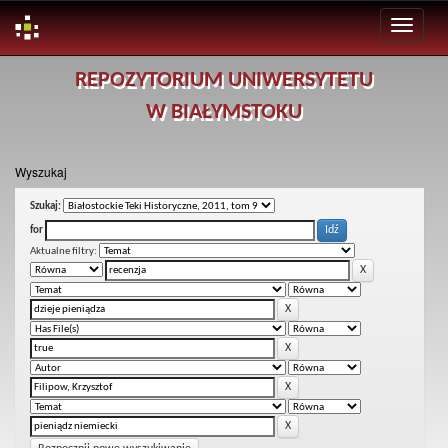
Skip
REPOZYTORIUM UNIWERSYTETU
navigation
W BIAŁYMSTOKU
Wyszukaj
Szukaj:
for
Aktualne filtry: