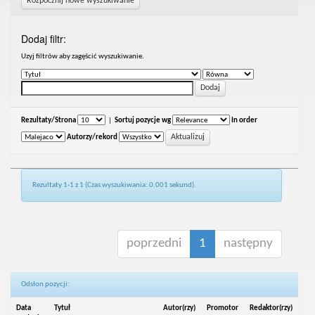
Rozpocznij nowe wyszukiwanie
Dodaj filtr:
Uzyj filtrów aby zagęścić wyszukiwanie.
Rezultaty/Strona
|
Sortuj pozycje wg
In order
Autorzy/rekord
Rezultaty 1-1 z 1 (Czas wyszukiwania: 0.001 sekund).
poprzedni
1
następny
Odsłon pozycji:
Data
Tytuł
Autor(rzy)
Promotor
Redaktor(rzy)