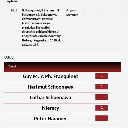
wydania
2011
G. Franquinet, P. Hammer, H.
Filipow,
-
-
Schoenawa, L. Schoenawa,
Krzysztof
Litzmannstadt, Rozdział
historii niemieckiego
pieniądza. Ein kapitel
deutscher geldgeschichte. A
Chapter of German Monetary
History, [Regenstauf] 2010, il.
cz-b., ss. 164.
Odkryj
Temat
1
Guy M. Y. Ph. Franquinet
1
Hartmut Schoenawa
1
Lothar Schoenawa
1
Niemcy
1
Peter Hammer