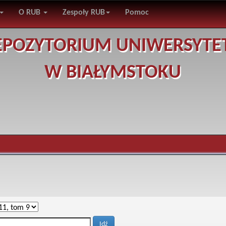
O RUB
Zespoły RUB
Pomoc
EPOZYTORIUM UNIWERSYTE
W BIAŁYMSTOKU