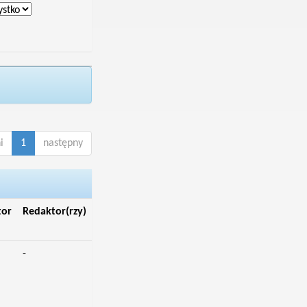
i
1
następny
tor
Redaktor(rzy)
-