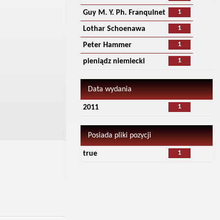
1
Guy M. Y. Ph. Franquinet
1
Lothar Schoenawa
1
Peter Hammer
1
pieniądz niemiecki
Data wydania
1
2011
Posiada pliki pozycji
1
true