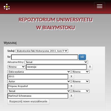
Skip
REPOZYTORIUM UNIWERSYTETU
navigation
W BIAŁYMSTOKU
Wyszukaj
Szukaj:
for
Aktualne filtry:
Rozpocznij nowe wyszukiwanie