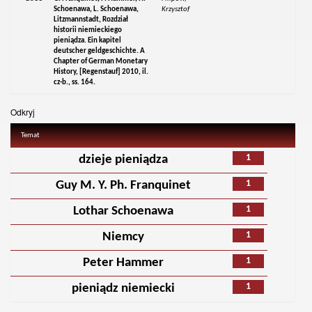
Schoenawa, L. Schoenawa,
Krzysztof
Litzmannstadt, Rozdział
historii niemieckiego
pieniądza. Ein kapitel
deutscher geldgeschichte. A
Chapter of German Monetary
History, [Regenstauf] 2010, il.
cz-b., ss. 164.
Odkryj
Temat
1
dzieje pieniądza
1
Guy M. Y. Ph. Franquinet
1
Lothar Schoenawa
1
Niemcy
1
Peter Hammer
1
pieniądz niemiecki