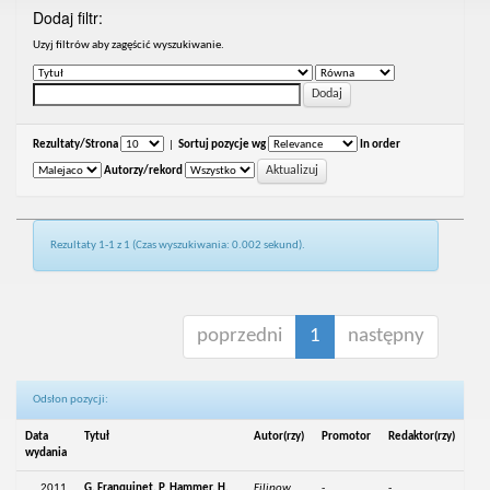
Dodaj filtr:
Uzyj filtrów aby zagęścić wyszukiwanie.
Rezultaty/Strona
|
Sortuj pozycje wg
In order
Autorzy/rekord
Rezultaty 1-1 z 1 (Czas wyszukiwania: 0.002 sekund).
poprzedni
1
następny
Odsłon pozycji:
Data
Tytuł
Autor(rzy)
Promotor
Redaktor(rzy)
wydania
2011
G. Franquinet, P. Hammer, H.
Filipow,
-
-