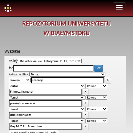
Skip
REPOZYTORIUM UNIWERSYTETU
navigation
W BIAŁYMSTOKU
Wyszukaj
Szukaj:
for
Aktualne filtry: