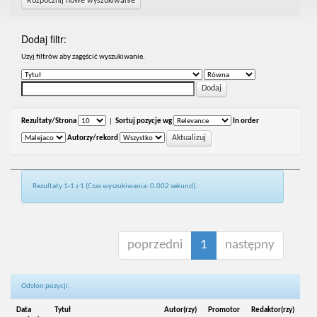
Rozpocznij nowe wyszukiwanie
Dodaj filtr:
Uzyj filtrów aby zagęścić wyszukiwanie.
Rezultaty/Strona
|
Sortuj pozycje wg
In order
Autorzy/rekord
Rezultaty 1-1 z 1 (Czas wyszukiwania: 0.002 sekund).
poprzedni
1
następny
Odsłon pozycji:
Data
Tytuł
Autor(rzy)
Promotor
Redaktor(rzy)