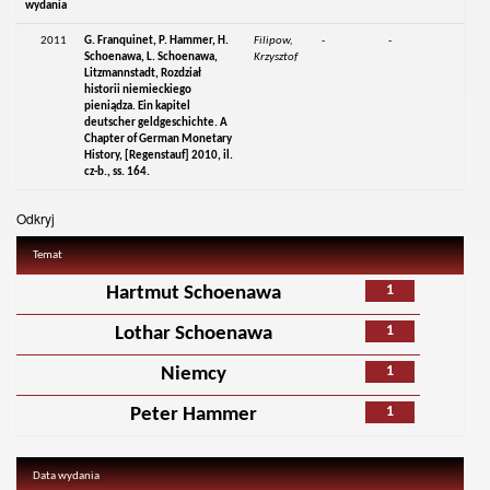
wydania
2011
G. Franquinet, P. Hammer, H.
Filipow,
-
-
Schoenawa, L. Schoenawa,
Krzysztof
Litzmannstadt, Rozdział
historii niemieckiego
pieniądza. Ein kapitel
deutscher geldgeschichte. A
Chapter of German Monetary
History, [Regenstauf] 2010, il.
cz-b., ss. 164.
Odkryj
Temat
1
Hartmut Schoenawa
1
Lothar Schoenawa
1
Niemcy
1
Peter Hammer
Data wydania