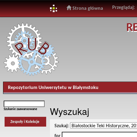
Przeglądaj:
Strona główna
Skip
R
navigation
Repozytorium Uniwersytetu w Białymstoku
Wyszukaj
Szukanie zaawansowane
Zespoły i Kolekcje
Szukaj:
for