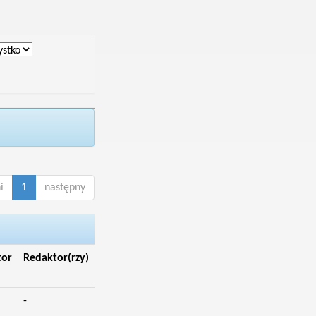
i
1
następny
tor
Redaktor(rzy)
-