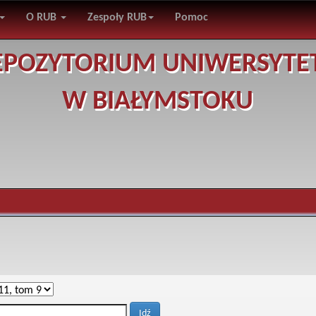
O RUB
Zespoły RUB
Pomoc
EPOZYTORIUM UNIWERSYTE
W BIAŁYMSTOKU