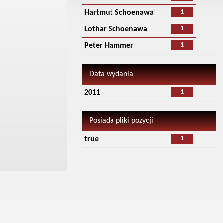
1
Hartmut Schoenawa
1
Lothar Schoenawa
1
Peter Hammer
Data wydania
1
2011
Posiada pliki pozycji
1
true