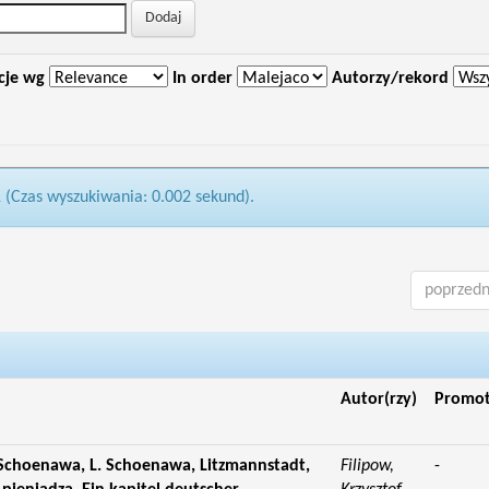
cje wg
In order
Autorzy/rekord
1 (Czas wyszukiwania: 0.002 sekund).
poprzedn
Autor(rzy)
Promo
 Schoenawa, L. Schoenawa, Litzmannstadt,
Filipow,
-