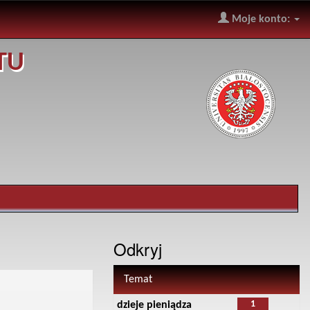
Moje konto:
TU
Odkryj
Temat
1
dzieje pieniądza