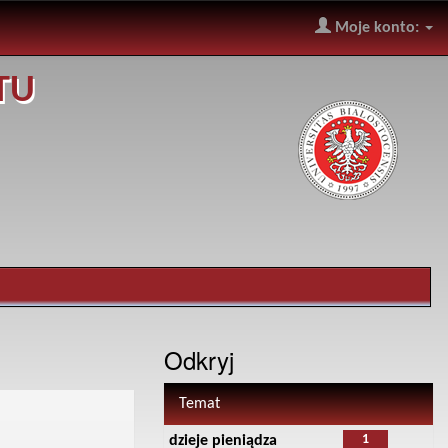
Moje konto:
TU
Odkryj
Temat
1
dzieje pieniądza