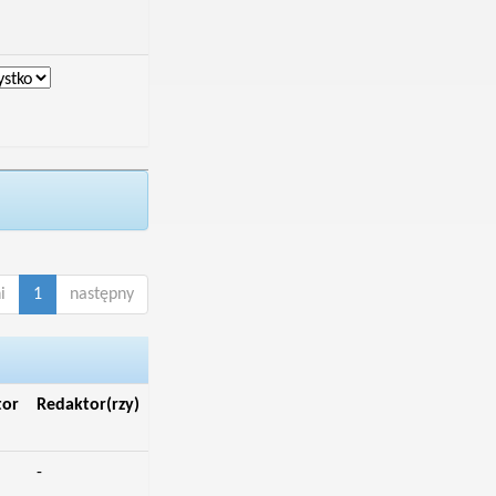
i
1
następny
tor
Redaktor(rzy)
-