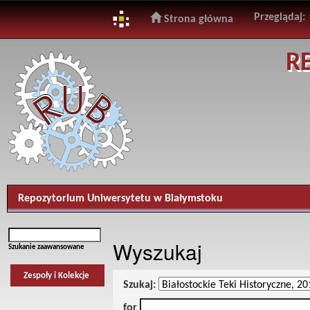
Przeglądaj:
Strona główna
Skip
R
navigation
Repozytorium Uniwersytetu w Białymstoku
Wyszukaj
Szukanie zaawansowane
Zespoły i Kolekcje
Szukaj:
for