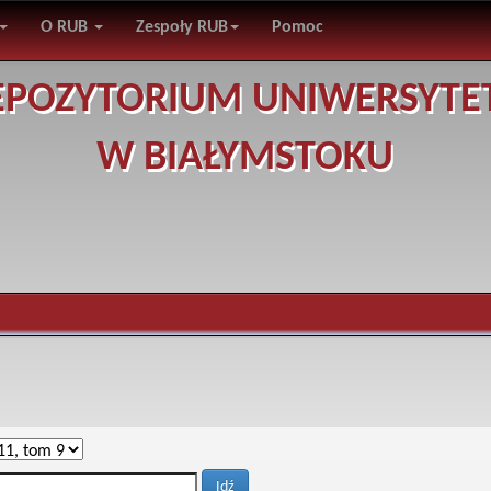
O RUB
Zespoły RUB
Pomoc
EPOZYTORIUM UNIWERSYTE
W BIAŁYMSTOKU