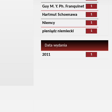
1
Guy M. Y. Ph. Franquinet
1
Hartmut Schoenawa
1
Niemcy
1
pieniądz niemiecki
Data wydania
1
2011