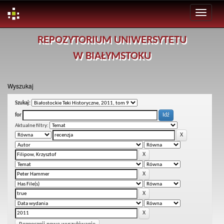
Skip
REPOZYTORIUM UNIWERSYTETU
navigation
W BIAŁYMSTOKU
Wyszukaj
Szukaj:
for
Aktualne filtry: