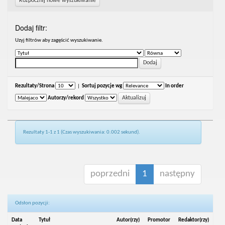
Rozpocznij nowe wyszukiwanie
Dodaj filtr:
Uzyj filtrów aby zagęścić wyszukiwanie.
Rezultaty/Strona
|
Sortuj pozycje wg
In order
Autorzy/rekord
Rezultaty 1-1 z 1 (Czas wyszukiwania: 0.002 sekund).
poprzedni
1
następny
Odsłon pozycji:
Data
Tytuł
Autor(rzy)
Promotor
Redaktor(rzy)