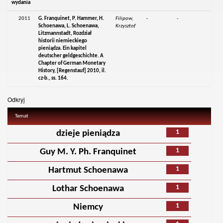
wydania
2011
G. Franquinet, P. Hammer, H.
Filipow,
-
-
Schoenawa, L. Schoenawa,
Krzysztof
Litzmannstadt, Rozdział
historii niemieckiego
pieniądza. Ein kapitel
deutscher geldgeschichte. A
Chapter of German Monetary
History, [Regenstauf] 2010, il.
cz-b., ss. 164.
Odkryj
Temat
1
dzieje pieniądza
1
Guy M. Y. Ph. Franquinet
1
Hartmut Schoenawa
1
Lothar Schoenawa
1
Niemcy