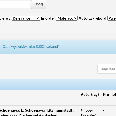
cje wg
In order
Autorzy/rekord
1 (Czas wyszukiwania: 0.002 sekund).
poprzedn
Autor(rzy)
Promo
 Schoenawa, L. Schoenawa, Litzmannstadt,
Filipow,
-