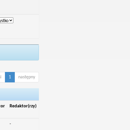
i
1
następny
tor
Redaktor(rzy)
-