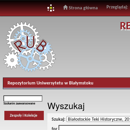
Przeglądaj:
Strona główna
Skip
R
navigation
Repozytorium Uniwersytetu w Białymstoku
Wyszukaj
Szukanie zaawansowane
Zespoły i Kolekcje
Szukaj:
for