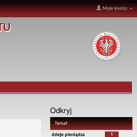
Moje konto:
TU
Odkryj
Temat
1
dzieje pieniądza