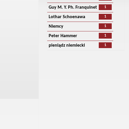
1
Guy M. Y. Ph. Franquinet
1
Lothar Schoenawa
1
Niemcy
1
Peter Hammer
1
pieniądz niemiecki