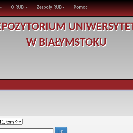
O RUB
Zespoły RUB
Pomoc
EPOZYTORIUM UNIWERSYTE
W BIAŁYMSTOKU