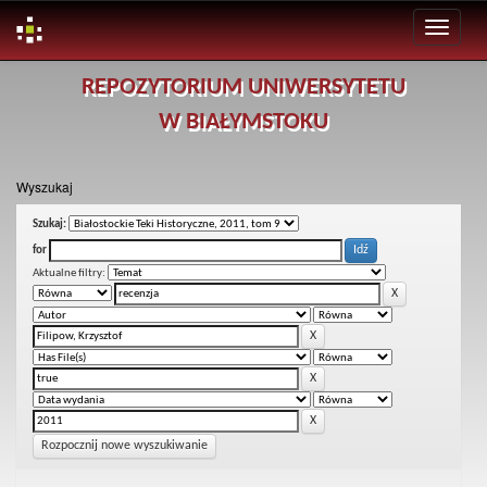
Skip
REPOZYTORIUM UNIWERSYTETU
navigation
W BIAŁYMSTOKU
Wyszukaj
Szukaj:
for
Aktualne filtry:
Rozpocznij nowe wyszukiwanie