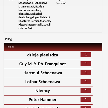
Schoenawa, L. Schoenawa,
Krzysztof
Litzmannstadt, Rozdział
historii niemieckiego
pieniądza. Ein kapitel
deutscher geldgeschichte. A
Chapter of German Monetary
History, [Regenstauf] 2010, il.
cz-b., ss. 164.
Odkryj
Temat
1
dzieje pieniądza
1
Guy M. Y. Ph. Franquinet
1
Hartmut Schoenawa
1
Lothar Schoenawa
1
Niemcy
1
Peter Hammer