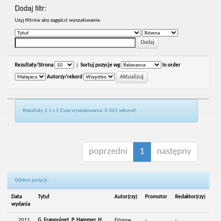
Dodaj filtr:
Uzyj filtrów aby zagęścić wyszukiwanie.
Rezultaty/Strona
|
Sortuj pozycje wg
In order
Autorzy/rekord
Rezultaty 1-1 z 1 (Czas wyszukiwania: 0.001 sekund).
poprzedni
1
następny
Odsłon pozycji:
Data
Tytuł
Autor(rzy)
Promotor
Redaktor(rzy)
wydania
2011
G. Franquinet, P. Hammer, H.
Filipow,
-
-