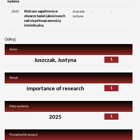
wydania
2025
Wybrane zagadnienia w
Juszczak,
-
-
obszarze badań jakościowych
Justyna
nad niepełnosprawnością
intelektualną
Odkryj
Autor
1
Juszczak, Justyna
Temat
1
importance of research
Data wydania
1
2025
Posiada pliki pozycji