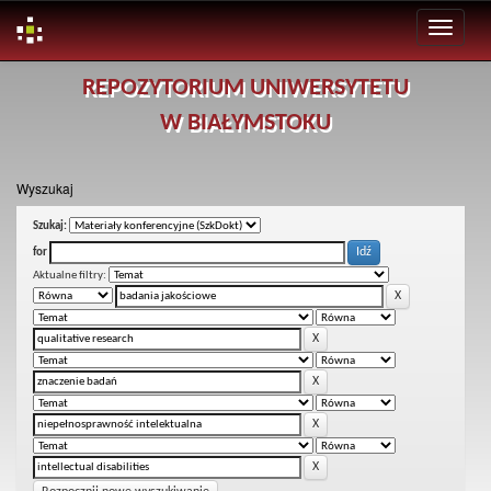
Skip
REPOZYTORIUM UNIWERSYTETU
navigation
W BIAŁYMSTOKU
Wyszukaj
Szukaj:
for
Aktualne filtry: