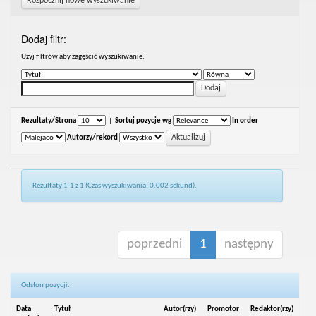
Rozpocznij nowe wyszukiwanie
Dodaj filtr:
Uzyj filtrów aby zagęścić wyszukiwanie.
Rezultaty/Strona
|
Sortuj pozycje wg
In order
Autorzy/rekord
Rezultaty 1-1 z 1 (Czas wyszukiwania: 0.002 sekund).
poprzedni
1
następny
Odsłon pozycji:
Data
Tytuł
Autor(rzy)
Promotor
Redaktor(rzy)