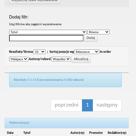
Rozpocznij nowe wyszukiwanie
Dodaj filtr:
Uzyj filtrów aby zagęścić wyszukiwanie.
Rezultaty/Strona
|
Sortuj pozycje wg
In order
Autorzy/rekord
Rezultaty 1-1 z 1 (Czas wyszukiwania: 0.002 sekund).
poprzedni
1
następny
Odsłon pozycji:
Data
Tytuł
Autor(rzy)
Promotor
Redaktor(rzy)