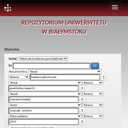
Skip
REPOZYTORIUM UNIWERSYTETU
navigation
W BIAŁYMSTOKU
Wyszukaj
Szukaj:
for
Aktualne filtry: