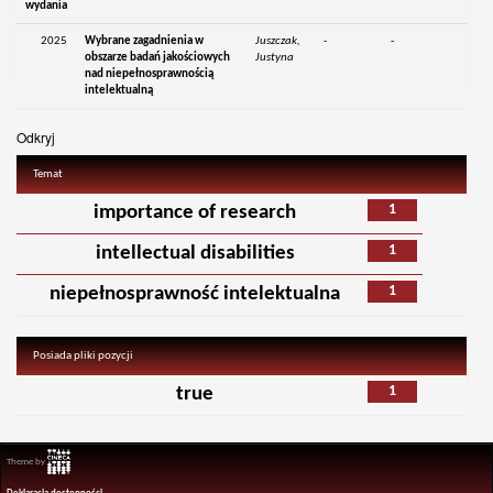
wydania
2025
Wybrane zagadnienia w
Juszczak,
-
-
obszarze badań jakościowych
Justyna
nad niepełnosprawnością
intelektualną
Odkryj
Temat
1
importance of research
1
intellectual disabilities
1
niepełnosprawność intelektualna
Posiada pliki pozycji
1
true
Theme by